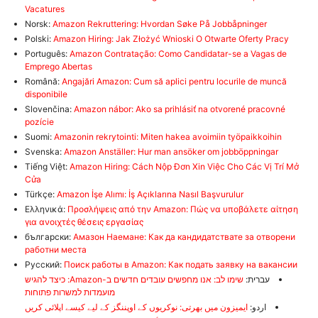
Vacatures
Norsk:
Amazon Rekruttering: Hvordan Søke På Jobbåpninger
Polski:
Amazon Hiring: Jak Złożyć Wnioski O Otwarte Oferty Pracy
Português:
Amazon Contratação: Como Candidatar-se a Vagas de
Emprego Abertas
Română:
Angajări Amazon: Cum să aplici pentru locurile de muncă
disponibile
Slovenčina:
Amazon nábor: Ako sa prihlásiť na otvorené pracovné
pozície
Suomi:
Amazonin rekrytointi: Miten hakea avoimiin työpaikkoihin
Svenska:
Amazon Anställer: Hur man ansöker om jobböppningar
Tiếng Việt:
Amazon Hiring: Cách Nộp Đơn Xin Việc Cho Các Vị Trí Mở
Cửa
Türkçe:
Amazon İşe Alımı: İş Açıklarına Nasıl Başvurulur
Ελληνικά:
Προσλήψεις από την Amazon: Πώς να υποβάλετε αίτηση
για ανοιχτές θέσεις εργασίας
български:
Амазон Наемане: Как да кандидатствате за отворени
работни места
Русский:
Поиск работы в Amazon: Как подать заявку на вакансии
עברית:
שימו לב: אנו מחפשים עובדים חדשים ב-Amazon: כיצד להגיש
מועמדות למשרות פתוחות
اردو:
ایمیزون میں بھرتی: نوکریوں کے اوپننگز کے لیے کیسے اپلائی کریں