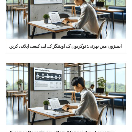
ایمیزون میں بھرتی: نوکریوں کے اوپننگز کے لیے کیسے اپلائی کریں