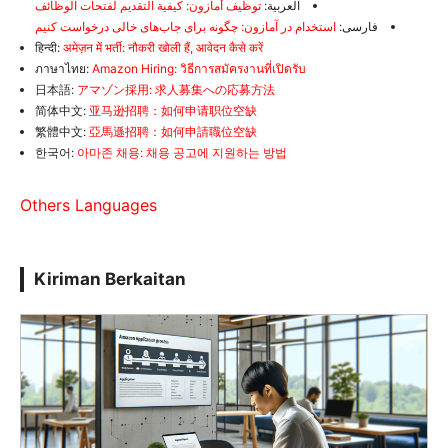
العربية:
توظيف أمازون: كيفية التقديم لفتحات الوظائف
فارسی:
استخدام در آمازون: چگونه برای جاب‌های خالی درخواست کنیم
हिन्दी:
अमेज़न में भर्ती: नौकरी खोली हैं, आवेदन कैसे करें
ภาษาไทย:
Amazon Hiring: วิธีการสมัครงานที่เปิดรับ
日本語:
アマゾン採用: 求人募集への応募方法
简体中文:
亚马逊招聘：如何申请职位空缺
繁體中文:
亞馬遜招聘：如何申請職位空缺
한국어:
아마존 채용: 채용 공고에 지원하는 방법
Others Languages
Kiriman Berkaitan