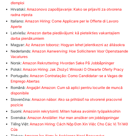
d’emploi
Hrvatski:
Amazonovo zapošljavanje: Kako se prijaviti za otvorena
radna mjesta
Italiano:
Amazon Hiring: Come Applicare per le Offerte di Lavoro
Aperte
Latviešu:
Amazon darba piedāvājumi: kā pieteikties vakantajiem
darba pienākumiem
Magyar:
Az Amazon toboroz: Hogyan lehet jelentkezni az állásokra
Nederlands:
Amazon Aanwerving: Hoe Solliciteren Voor Openstaande
Vacatures
Norsk:
Amazon Rekruttering: Hvordan Søke På Jobbåpninger
Polski:
Amazon Hiring: Jak Złożyć Wnioski O Otwarte Oferty Pracy
Português:
Amazon Contratação: Como Candidatar-se a Vagas de
Emprego Abertas
Română:
Angajări Amazon: Cum să aplici pentru locurile de muncă
disponibile
Slovenčina:
Amazon nábor: Ako sa prihlásiť na otvorené pracovné
pozície
Suomi:
Amazonin rekrytointi: Miten hakea avoimiin työpaikkoihin
Svenska:
Amazon Anställer: Hur man ansöker om jobböppningar
Tiếng Việt:
Amazon Hiring: Cách Nộp Đơn Xin Việc Cho Các Vị Trí Mở
Cửa
Türkçe:
Amazon İşe Alımı: İş Açıklarına Nasıl Başvurulur