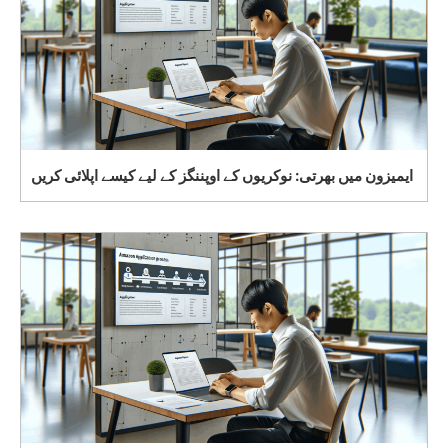
ایمیزون میں بھرتی: نوکریوں کے اوپننگز کے لیے کیسے اپلائی کریں