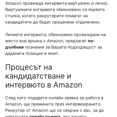
Amazon провежда интервюта виртуално и лично.
Виртуалните интервюта обикновено са първата
стъпка, когато рекрутерите помагат на
кандидатите да бъдат преценени отдалечено.
Личните интервюта, обикновено провеждани на
място във връзка с Amazon, предлагат
по-
дълбоки
познания за Вашата подходящост за
дадената позиция и екип.
Процесът на
кандидатстване и
интервюто в Amazon
След като подадете онлайн заявка за работа в
Amazon, ще преминете през интервюирането.
Рекрутер от Amazon ще се свърже с вас, за да
извършите
онлайн оценка
, ако вашето