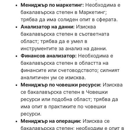
Мениджър по маркетинг:
Необходима е
бакалавърска степен в Маркетинг;
трябва да има солиден опит в сферата.
Анализатор на данни:
Изисква
бакалавърска степен в съответната
област; трябва да е умел в
инструментите за анализ на данни.
Финансов анализатор:
Необходима е
бакалавърска степен в областта на
финансите или счетоводството; силният
аналитичен ум се изисква.
Мениджър по човешки ресурси:
Изисква
се бакалавърска степен в Човешки
ресурси или подобна област; трябва да
има опит в практиките по човешки
ресурси.
Мениджър на операции:
Изисква се
бакалавърска степен; необходим е опит в