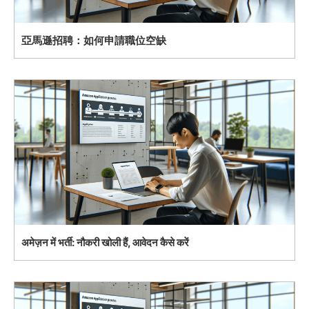
亞馬遜招聘：如何申請職位空缺
अमेज़न में भर्ती: नौकरी खोली हैं, आवेदन कैसे करें