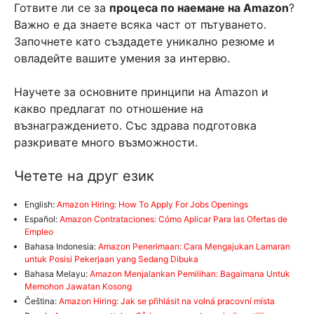
Готвите ли се за
процеса по наемане на Amazon
?
Важно е да знаете всяка част от пътуването.
Започнете като създадете уникално резюме и
овладейте вашите умения за интервю.
Научете за основните принципи на Amazon и
какво предлагат по отношение на
възнаграждението. Със здрава подготовка
разкривате много възможности.
Четете на друг език
English:
Amazon Hiring: How To Apply For Jobs Openings
Español:
Amazon Contrataciones: Cómo Aplicar Para las Ofertas de
Empleo
Bahasa Indonesia:
Amazon Penerimaan: Cara Mengajukan Lamaran
untuk Posisi Pekerjaan yang Sedang Dibuka
Bahasa Melayu:
Amazon Menjalankan Pemilihan: Bagaimana Untuk
Memohon Jawatan Kosong
Čeština:
Amazon Hiring: Jak se přihlásit na volná pracovní místa