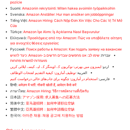
pozície
Suomi:
Amazonin rekrytointi: Miten hakea avoimiin työpaikkoihin
Svenska:
Amazon Anställer: Hur man ansöker om jobböppningar
Tiếng Việt:
Amazon Hiring: Cách Nộp Đơn Xin Việc Cho Các Vị Trí Mở
Cửa
Türkçe:
Amazon İşe Alımı: İş Açıklarına Nasıl Başvurulur
Ελληνικά:
Προσλήψεις από την Amazon: Πώς να υποβάλετε αίτηση
για ανοιχτές θέσεις εργασίας
Русский:
Поиск работы в Amazon: Как подать заявку на вакансии
עברית:
שימו לב: אנו מחפשים עובדים חדשים ב-Amazon: כיצד להגיש
מועמדות למשרות פתוחות
اردو:
ایمیزون میں بھرتی: نوکریوں کے اوپننگز کے لیے کیسے اپلائی کریں
العربية:
توظيف أمازون: كيفية التقديم لفتحات الوظائف
فارسی:
استخدام در آمازون: چگونه برای جاب‌های خالی درخواست کنیم
हिन्दी:
अमेज़न में भर्ती: नौकरी खोली हैं, आवेदन कैसे करें
ภาษาไทย:
Amazon Hiring: วิธีการสมัครงานที่เปิดรับ
日本語:
アマゾン採用: 求人募集への応募方法
简体中文:
亚马逊招聘：如何申请职位空缺
繁體中文:
亞馬遜招聘：如何申請職位空缺
한국어:
아마존 채용: 채용 공고에 지원하는 방법