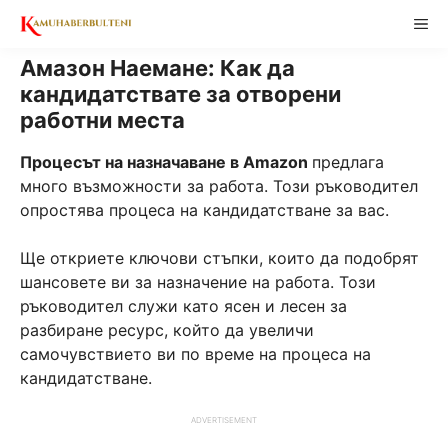
Skip
ME
to
content
Амазон Наемане: Как да
кандидатствате за отворени
работни места
Процесът на назначаване в Amazon
предлага
много възможности за работа. Този ръководител
опростява процеса на кандидатстване за вас.
Ще откриете ключови стъпки, които да подобрят
шансовете ви за назначение на работа. Този
ръководител служи като ясен и лесен за
разбиране ресурс, който да увеличи
самочувствието ви по време на процеса на
кандидатстване.
ADVERTISEMENT