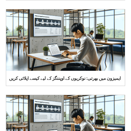
ایمیزون میں بھرتی: نوکریوں کے اوپننگز کے لیے کیسے اپلائی کریں