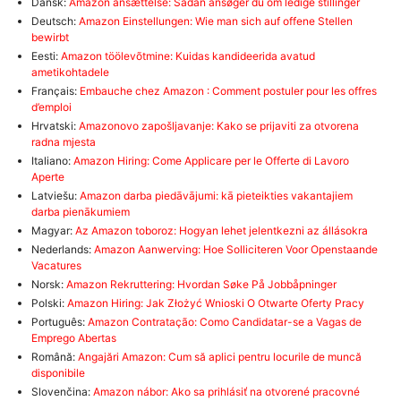
Dansk:
Amazon ansættelse: Sådan ansøger du om ledige stillinger
Deutsch:
Amazon Einstellungen: Wie man sich auf offene Stellen
bewirbt
Eesti:
Amazon töölevõtmine: Kuidas kandideerida avatud
ametikohtadele
Français:
Embauche chez Amazon : Comment postuler pour les offres
d’emploi
Hrvatski:
Amazonovo zapošljavanje: Kako se prijaviti za otvorena
radna mjesta
Italiano:
Amazon Hiring: Come Applicare per le Offerte di Lavoro
Aperte
Latviešu:
Amazon darba piedāvājumi: kā pieteikties vakantajiem
darba pienākumiem
Magyar:
Az Amazon toboroz: Hogyan lehet jelentkezni az állásokra
Nederlands:
Amazon Aanwerving: Hoe Solliciteren Voor Openstaande
Vacatures
Norsk:
Amazon Rekruttering: Hvordan Søke På Jobbåpninger
Polski:
Amazon Hiring: Jak Złożyć Wnioski O Otwarte Oferty Pracy
Português:
Amazon Contratação: Como Candidatar-se a Vagas de
Emprego Abertas
Română:
Angajări Amazon: Cum să aplici pentru locurile de muncă
disponibile
Slovenčina:
Amazon nábor: Ako sa prihlásiť na otvorené pracovné