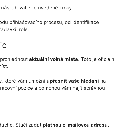
e následovat zde uvedené kroky.
u přihlašovacího procesu, od identifikace
žadavků role.
ic
 prohlédnout
aktuální volná místa
. Toto je oficiální
íst.
try, které vám umožní
upřesnit vaše hledání
na
pracovní pozice a pomohou vám najít správnou
duché. Stačí zadat
platnou e-mailovou adresu
,