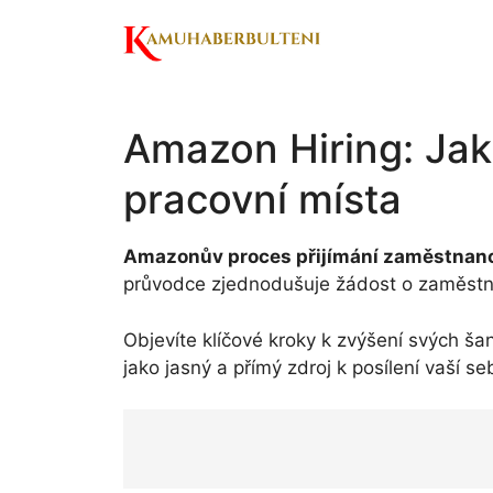
Skip
to
content
Amazon Hiring: Jak 
pracovní místa
Amazonův proces přijímání zaměstnan
průvodce zjednodušuje žádost o zaměstná
Objevíte klíčové kroky k zvýšení svých ša
jako jasný a přímý zdroj k posílení vaší 