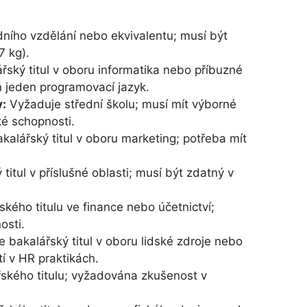
ního vzdělání nebo ekvivalentu; musí být
7 kg).
ský titul v oboru informatika nebo příbuzné
ň jeden programovací jazyk.
:
Vyžaduje střední školu; musí mít výborné
ké schopnosti.
kalářský titul v oboru marketing; potřeba mít
itul v příslušné oblasti; musí být zdatný v
kého titulu ve finance nebo účetnictví;
osti.
 bakalářský titul v oboru lidské zdroje nebo
í v HR praktikách.
ského titulu; vyžadována zkušenost v