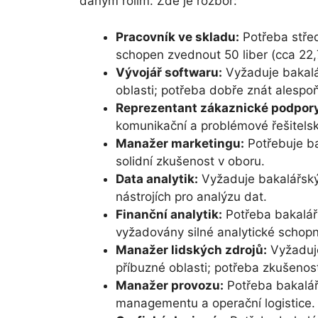
daným rolím. Zde je rozbor:
Pracovník ve skladu:
Potřeba střed
schopen zvednout 50 liber (cca 22,
Vývojář softwaru:
Vyžaduje bakalář
oblasti; potřeba dobře znát alespo
Reprezentant zákaznické podpory
komunikační a problémové řešitels
Manažer marketingu:
Potřebuje ba
solidní zkušenost v oboru.
Data analytik:
Vyžaduje bakalářský t
nástrojích pro analýzu dat.
Finanční analytik:
Potřeba bakalářs
vyžadovány silné analytické schopn
Manažer lidských zdrojů:
Vyžaduje
příbuzné oblasti; potřeba zkušenost
Manažer provozu:
Potřeba bakalář
managementu a operační logistice.