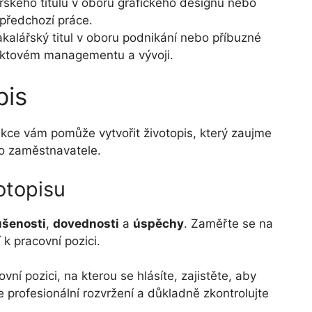
ského titulu v oboru grafického designu nebo
 předchozí práce.
kalářský titul v oboru podnikání nebo příbuzné
duktovém managementu a vývoji.
pis
kce vám pomůže vytvořit životopis, který zaujme
ho zaměstnavatele.
otopisu
ušenosti
,
dovednosti
a
úspěchy
. Zaměřte se na
k pracovní pozici.
vní pozici, na kterou se hlásíte, zajistěte, aby
 profesionální rozvržení a důkladně zkontrolujte