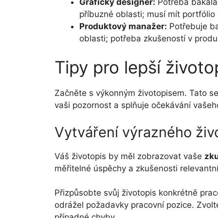
Grafický designér:
Potřeba bakalář
příbuzné oblasti; musí mít portfólio
Produktový manažer:
Potřebuje ba
oblasti; potřeba zkušeností v pro
Tipy pro lepší životo
Začněte s výkonným životopisem. Tato se
vaši pozornost a splňuje očekávání vaše
Vytváření výrazného živ
Váš životopis by měl zobrazovat vaše
zk
měřitelné úspěchy a zkušenosti relevantní 
Přizpůsobte svůj životopis konkrétně praco
odrážel požadavky pracovní pozice. Zvolte
případné chyby.