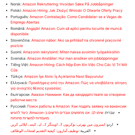
Norsk:
Amazon Rekruttering: Hvordan Søke På Jobbåpninger
Polski:
Amazon Hiring: Jak Złożyć Wnioski O Otwarte Oferty Pracy
Português:
Amazon Contratação: Como Candidatar-se a Vagas de
Emprego Abertas
Română:
Angajări Amazon: Cum să aplici pentru locurile de muncă
disponibile
Slovenčina:
Amazon nábor: Ako sa prihlásiť na otvorené pracovné
pozície
Suomi:
Amazonin rekrytointi: Miten hakea avoimiin työpaikkoihin
Svenska:
Amazon Anställer: Hur man ansöker om jobböppningar
Tiếng Việt:
Amazon Hiring: Cách Nộp Đơn Xin Việc Cho Các Vị Trí Mở
Cửa
Türkçe:
Amazon İşe Alımı: İş Açıklarına Nasıl Başvurulur
Ελληνικά:
Προσλήψεις από την Amazon: Πώς να υποβάλετε αίτηση
για ανοιχτές θέσεις εργασίας
български:
Амазон Наемане: Как да кандидатствате за отворени
работни места
Русский:
Поиск работы в Amazon: Как подать заявку на вакансии
עברית:
שימו לב: אנו מחפשים עובדים חדשים ב-Amazon: כיצד להגיש
מועמדות למשרות פתוחות
اردو:
ایمیزون میں بھرتی: نوکریوں کے اوپننگز کے لیے کیسے اپلائی کریں
العربية:
توظيف أمازون: كيفية التقديم لفتحات الوظائف