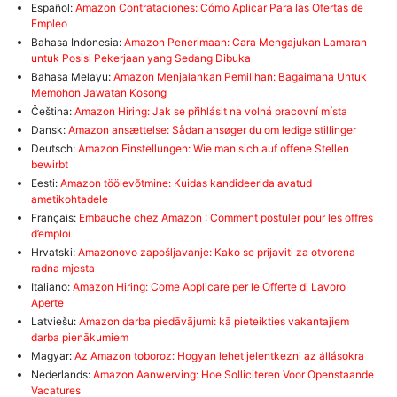
Español:
Amazon Contrataciones: Cómo Aplicar Para las Ofertas de
Empleo
Bahasa Indonesia:
Amazon Penerimaan: Cara Mengajukan Lamaran
untuk Posisi Pekerjaan yang Sedang Dibuka
Bahasa Melayu:
Amazon Menjalankan Pemilihan: Bagaimana Untuk
Memohon Jawatan Kosong
Čeština:
Amazon Hiring: Jak se přihlásit na volná pracovní místa
Dansk:
Amazon ansættelse: Sådan ansøger du om ledige stillinger
Deutsch:
Amazon Einstellungen: Wie man sich auf offene Stellen
bewirbt
Eesti:
Amazon töölevõtmine: Kuidas kandideerida avatud
ametikohtadele
Français:
Embauche chez Amazon : Comment postuler pour les offres
d’emploi
Hrvatski:
Amazonovo zapošljavanje: Kako se prijaviti za otvorena
radna mjesta
Italiano:
Amazon Hiring: Come Applicare per le Offerte di Lavoro
Aperte
Latviešu:
Amazon darba piedāvājumi: kā pieteikties vakantajiem
darba pienākumiem
Magyar:
Az Amazon toboroz: Hogyan lehet jelentkezni az állásokra
Nederlands:
Amazon Aanwerving: Hoe Solliciteren Voor Openstaande
Vacatures