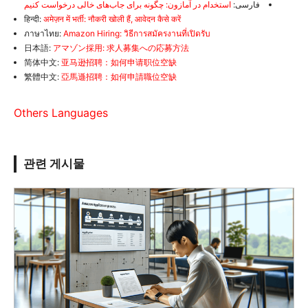
فارسی:
استخدام در آمازون: چگونه برای جاب‌های خالی درخواست کنیم
हिन्दी:
अमेज़न में भर्ती: नौकरी खोली हैं, आवेदन कैसे करें
ภาษาไทย:
Amazon Hiring: วิธีการสมัครงานที่เปิดรับ
日本語:
アマゾン採用: 求人募集への応募方法
简体中文:
亚马逊招聘：如何申请职位空缺
繁體中文:
亞馬遜招聘：如何申請職位空缺
Others Languages
관련 게시물