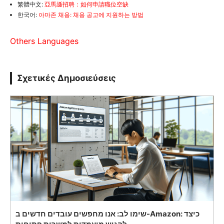
繁體中文:
亞馬遜招聘：如何申請職位空缺
한국어:
아마존 채용: 채용 공고에 지원하는 방법
Others Languages
Σχετικές Δημοσιεύσεις
שימו לב: אנו מחפשים עובדים חדשים ב-Amazon: כיצד