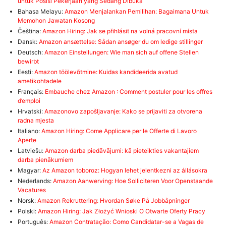
untuk Posisi Pekerjaan yang Sedang Dibuka
Bahasa Melayu:
Amazon Menjalankan Pemilihan: Bagaimana Untuk
Memohon Jawatan Kosong
Čeština:
Amazon Hiring: Jak se přihlásit na volná pracovní místa
Dansk:
Amazon ansættelse: Sådan ansøger du om ledige stillinger
Deutsch:
Amazon Einstellungen: Wie man sich auf offene Stellen
bewirbt
Eesti:
Amazon töölevõtmine: Kuidas kandideerida avatud
ametikohtadele
Français:
Embauche chez Amazon : Comment postuler pour les offres
d’emploi
Hrvatski:
Amazonovo zapošljavanje: Kako se prijaviti za otvorena
radna mjesta
Italiano:
Amazon Hiring: Come Applicare per le Offerte di Lavoro
Aperte
Latviešu:
Amazon darba piedāvājumi: kā pieteikties vakantajiem
darba pienākumiem
Magyar:
Az Amazon toboroz: Hogyan lehet jelentkezni az állásokra
Nederlands:
Amazon Aanwerving: Hoe Solliciteren Voor Openstaande
Vacatures
Norsk:
Amazon Rekruttering: Hvordan Søke På Jobbåpninger
Polski:
Amazon Hiring: Jak Złożyć Wnioski O Otwarte Oferty Pracy
Português:
Amazon Contratação: Como Candidatar-se a Vagas de