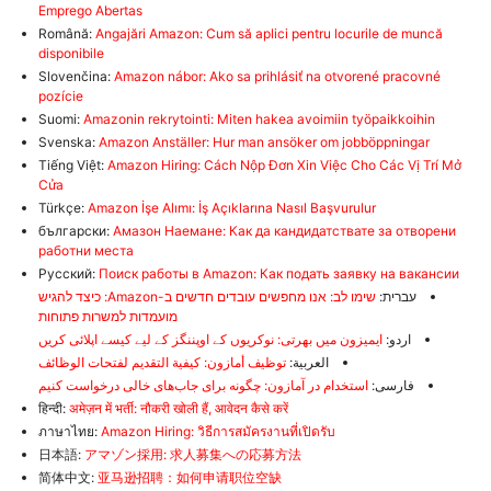
Emprego Abertas
Română:
Angajări Amazon: Cum să aplici pentru locurile de muncă
disponibile
Slovenčina:
Amazon nábor: Ako sa prihlásiť na otvorené pracovné
pozície
Suomi:
Amazonin rekrytointi: Miten hakea avoimiin työpaikkoihin
Svenska:
Amazon Anställer: Hur man ansöker om jobböppningar
Tiếng Việt:
Amazon Hiring: Cách Nộp Đơn Xin Việc Cho Các Vị Trí Mở
Cửa
Türkçe:
Amazon İşe Alımı: İş Açıklarına Nasıl Başvurulur
български:
Амазон Наемане: Как да кандидатствате за отворени
работни места
Русский:
Поиск работы в Amazon: Как подать заявку на вакансии
עברית:
שימו לב: אנו מחפשים עובדים חדשים ב-Amazon: כיצד להגיש
מועמדות למשרות פתוחות
اردو:
ایمیزون میں بھرتی: نوکریوں کے اوپننگز کے لیے کیسے اپلائی کریں
العربية:
توظيف أمازون: كيفية التقديم لفتحات الوظائف
فارسی:
استخدام در آمازون: چگونه برای جاب‌های خالی درخواست کنیم
हिन्दी:
अमेज़न में भर्ती: नौकरी खोली हैं, आवेदन कैसे करें
ภาษาไทย:
Amazon Hiring: วิธีการสมัครงานที่เปิดรับ
日本語:
アマゾン採用: 求人募集への応募方法
简体中文:
亚马逊招聘：如何申请职位空缺