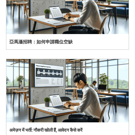
亞馬遜招聘：如何申請職位空缺
अमेज़न में भर्ती: नौकरी खोली हैं, आवेदन कैसे करें