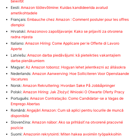
bewirbt
Eesti:
Amazon töölevõtmine: Kuidas kandideerida avatud
ametikohtadele
Français:
Embauche chez Amazon : Comment postuler pour les offres
d’emploi
Hrvatski:
Amazonovo zapošljavanje: Kako se prijaviti za otvorena
radna mjesta
Italiano:
Amazon Hiring: Come Applicare per le Offerte di Lavoro
Aperte
Latviešu:
Amazon darba piedāvājumi: kā pieteikties vakantajiem
darba pienākumiem
Magyar:
Az Amazon toboroz: Hogyan lehet jelentkezni az állásokra
Nederlands:
Amazon Aanwerving: Hoe Solliciteren Voor Openstaande
Vacatures
Norsk:
Amazon Rekruttering: Hvordan Søke På Jobbåpninger
Polski:
Amazon Hiring: Jak Złożyć Wnioski O Otwarte Oferty Pracy
Português:
Amazon Contratação: Como Candidatar-se a Vagas de
Emprego Abertas
Română:
Angajări Amazon: Cum să aplici pentru locurile de muncă
disponibile
Slovenčina:
Amazon nábor: Ako sa prihlásiť na otvorené pracovné
pozície
Suomi:
Amazonin rekrytointi: Miten hakea avoimiin työpaikkoihin