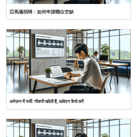
亞馬遜招聘：如何申請職位空缺
अमेज़न में भर्ती: नौकरी खोली हैं, आवेदन कैसे करें