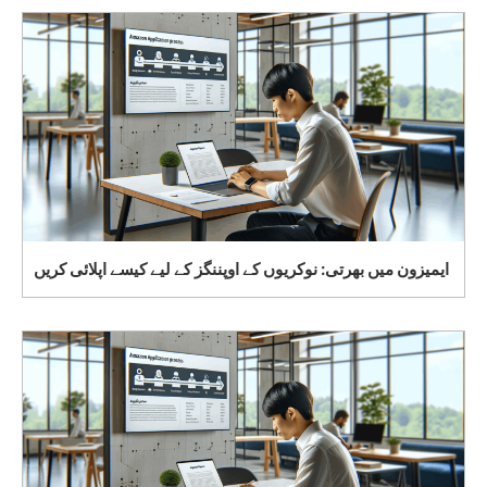
ایمیزون میں بھرتی: نوکریوں کے اوپننگز کے لیے کیسے اپلائی کریں