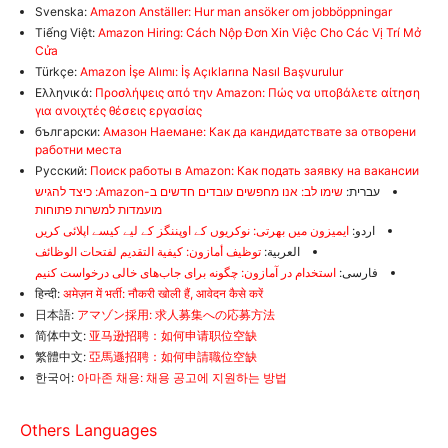
Svenska:
Amazon Anställer: Hur man ansöker om jobböppningar
Tiếng Việt:
Amazon Hiring: Cách Nộp Đơn Xin Việc Cho Các Vị Trí Mở
Cửa
Türkçe:
Amazon İşe Alımı: İş Açıklarına Nasıl Başvurulur
Ελληνικά:
Προσλήψεις από την Amazon: Πώς να υποβάλετε αίτηση
για ανοιχτές θέσεις εργασίας
български:
Амазон Наемане: Как да кандидатствате за отворени
работни места
Русский:
Поиск работы в Amazon: Как подать заявку на вакансии
עברית:
שימו לב: אנו מחפשים עובדים חדשים ב-Amazon: כיצד להגיש
מועמדות למשרות פתוחות
اردو:
ایمیزون میں بھرتی: نوکریوں کے اوپننگز کے لیے کیسے اپلائی کریں
العربية:
توظيف أمازون: كيفية التقديم لفتحات الوظائف
فارسی:
استخدام در آمازون: چگونه برای جاب‌های خالی درخواست کنیم
हिन्दी:
अमेज़न में भर्ती: नौकरी खोली हैं, आवेदन कैसे करें
日本語:
アマゾン採用: 求人募集への応募方法
简体中文:
亚马逊招聘：如何申请职位空缺
繁體中文:
亞馬遜招聘：如何申請職位空缺
한국어:
아마존 채용: 채용 공고에 지원하는 방법
Others Languages