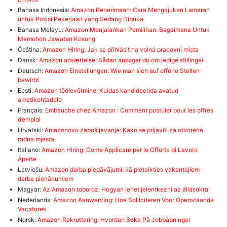
Bahasa Indonesia:
Amazon Penerimaan: Cara Mengajukan Lamaran
untuk Posisi Pekerjaan yang Sedang Dibuka
Bahasa Melayu:
Amazon Menjalankan Pemilihan: Bagaimana Untuk
Memohon Jawatan Kosong
Čeština:
Amazon Hiring: Jak se přihlásit na volná pracovní místa
Dansk:
Amazon ansættelse: Sådan ansøger du om ledige stillinger
Deutsch:
Amazon Einstellungen: Wie man sich auf offene Stellen
bewirbt
Eesti:
Amazon töölevõtmine: Kuidas kandideerida avatud
ametikohtadele
Français:
Embauche chez Amazon : Comment postuler pour les offres
d’emploi
Hrvatski:
Amazonovo zapošljavanje: Kako se prijaviti za otvorena
radna mjesta
Italiano:
Amazon Hiring: Come Applicare per le Offerte di Lavoro
Aperte
Latviešu:
Amazon darba piedāvājumi: kā pieteikties vakantajiem
darba pienākumiem
Magyar:
Az Amazon toboroz: Hogyan lehet jelentkezni az állásokra
Nederlands:
Amazon Aanwerving: Hoe Solliciteren Voor Openstaande
Vacatures
Norsk:
Amazon Rekruttering: Hvordan Søke På Jobbåpninger