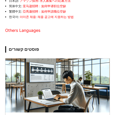
日本語:
アマゾン採用: 求人募集への応募方法
简体中文:
亚马逊招聘：如何申请职位空缺
繁體中文:
亞馬遜招聘：如何申請職位空缺
한국어:
아마존 채용: 채용 공고에 지원하는 방법
Others Languages
פוסטים קשורים