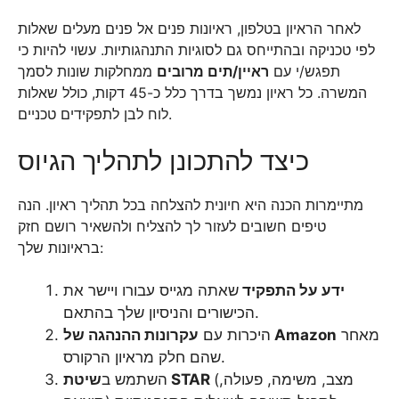
לאחר הראיון בטלפון, ראיונות פנים אל פנים מעלים שאלות
לפי טכניקה ובהתייחס גם לסוגיות התנהגותיות. עשוי להיות כי
תפגש/י עם
ראיין/תים מרובים
ממחלקות שונות לסמך
המשרה. כל ראיון נמשך בדרך כלל כ-45 דקות, כולל שאלות
לוח לבן לתפקידים טכניים.
כיצד להתכונן לתהליך הגיוס
מתיימרות הכנה היא חיונית להצלחה בכל תהליך ראיון. הנה
טיפים חשובים לעזור לך להצליח ולהשאיר רושם חזק
בראיונות שלך:
ידע על התפקיד
שאתה מגייס עבורו ויישר את
הכישורים והניסיון שלך בהתאם.
מאחר
עקרונות ההנהגה של Amazon
היכרות עם
שהם חלק מראיון הרקורס.
(מצב, משימה, פעולה,
שיטת STAR
השתמש ב