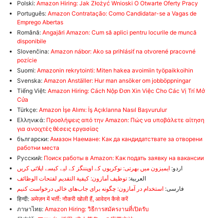
Polski:
Amazon Hiring: Jak Złożyć Wnioski O Otwarte Oferty Pracy
Português:
Amazon Contratação: Como Candidatar-se a Vagas de
Emprego Abertas
Română:
Angajări Amazon: Cum să aplici pentru locurile de muncă
disponibile
Slovenčina:
Amazon nábor: Ako sa prihlásiť na otvorené pracovné
pozície
Suomi:
Amazonin rekrytointi: Miten hakea avoimiin työpaikkoihin
Svenska:
Amazon Anställer: Hur man ansöker om jobböppningar
Tiếng Việt:
Amazon Hiring: Cách Nộp Đơn Xin Việc Cho Các Vị Trí Mở
Cửa
Türkçe:
Amazon İşe Alımı: İş Açıklarına Nasıl Başvurulur
Ελληνικά:
Προσλήψεις από την Amazon: Πώς να υποβάλετε αίτηση
για ανοιχτές θέσεις εργασίας
български:
Амазон Наемане: Как да кандидатствате за отворени
работни места
Русский:
Поиск работы в Amazon: Как подать заявку на вакансии
اردو:
ایمیزون میں بھرتی: نوکریوں کے اوپننگز کے لیے کیسے اپلائی کریں
العربية:
توظيف أمازون: كيفية التقديم لفتحات الوظائف
فارسی:
استخدام در آمازون: چگونه برای جاب‌های خالی درخواست کنیم
हिन्दी:
अमेज़न में भर्ती: नौकरी खोली हैं, आवेदन कैसे करें
ภาษาไทย:
Amazon Hiring: วิธีการสมัครงานที่เปิดรับ