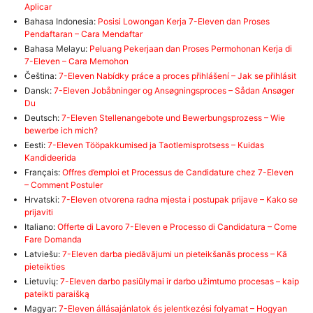
Aplicar
Bahasa Indonesia:
Posisi Lowongan Kerja 7-Eleven dan Proses
Pendaftaran – Cara Mendaftar
Bahasa Melayu:
Peluang Pekerjaan dan Proses Permohonan Kerja di
7-Eleven – Cara Memohon
Čeština:
7-Eleven Nabídky práce a proces přihlášení – Jak se přihlásit
Dansk:
7-Eleven Jobåbninger og Ansøgningsproces – Sådan Ansøger
Du
Deutsch:
7-Eleven Stellenangebote und Bewerbungsprozess – Wie
bewerbe ich mich?
Eesti:
7-Eleven Tööpakkumised ja Taotlemisprotsess – Kuidas
Kandideerida
Français:
Offres d’emploi et Processus de Candidature chez 7-Eleven
– Comment Postuler
Hrvatski:
7-Eleven otvorena radna mjesta i postupak prijave – Kako se
prijaviti
Italiano:
Offerte di Lavoro 7-Eleven e Processo di Candidatura – Come
Fare Domanda
Latviešu:
7-Eleven darba piedāvājumi un pieteikšanās process – Kā
pieteikties
Lietuvių:
7-Eleven darbo pasiūlymai ir darbo užimtumo procesas – kaip
pateikti paraišką
Magyar:
7-Eleven állásajánlatok és jelentkezési folyamat – Hogyan