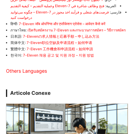
العربية:
فتح وظائف شاغرة في 7-Eleven وعملية التقديم – كيفية التقديم
فارسی:
فرصت‌های شغلی و فرآیند اخذ مجوز در 7-Eleven – چگونه می‌توانید
درخواست کنید
हिन्दी:
7-Eleven जॉब ओपनिंग्स और एप्लीकेशन प्रोसेस – आवेदन कैसे करें
ภาษาไทย:
เปิดรับสมัครงาน 7-Eleven และกระบวนการสมัคร – วิธีการสมัคร
日本語:
7-Elevenの求人情報と応募手順 – 申し込み方法
简体中文:
7-Eleven职位空缺及申请流程 – 如何申请
繁體中文:
7-Eleven 工作機會和申請流程 – 如何申請
한국어:
7-Eleven 채용 공고 및 지원 과정 – 지원 방법
Others Languages
Articole Conexe