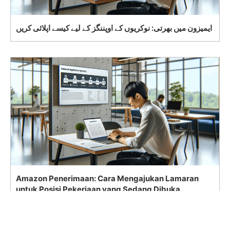
ایمیزون میں بھرتی: نوکریوں کے اوپننگز کے لیے کیسے اپلائی کریں
Amazon Penerimaan: Cara Mengajukan Lamaran
untuk Posisi Pekerjaan yang Sedang Dibuka