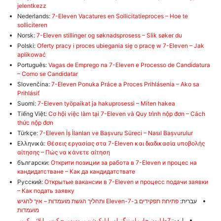
jelentkezz
Nederlands:
7-Eleven Vacatures en Sollicitatieproces – Hoe te
solliciteren
Norsk:
7-Eleven stillinger og søknadsprosess – Slik søker du
Polski:
Oferty pracy i proces ubiegania się o pracę w 7-Eleven – Jak
aplikować
Português:
Vagas de Emprego na 7-Eleven e Processo de Candidatura
– Como se Candidatar
Slovenčina:
7-Eleven Ponuka Práce a Proces Prihlásenia – Ako sa
Prihlásiť
Suomi:
7-Eleven työpaikat ja hakuprosessi – Miten hakea
Tiếng Việt:
Cơ hội việc làm tại 7-Eleven và Quy trình nộp đơn – Cách
thức nộp đơn
Türkçe:
7-Eleven İş İlanları ve Başvuru Süreci – Nasıl Başvurulur
Ελληνικά:
Θέσεις εργασίας στα 7-Eleven και διαδικασία υποβολής
αίτησης – Πώς να κάνετε αίτηση
български:
Открити позиции за работа в 7-Eleven и процес на
кандидатстване – Как да кандидатствате
Русский:
Открытые вакансии в 7-Eleven и процесс подачи заявки
– Как подать заявку
עברית:
פתיחת תפקידים ב-7-Eleven ותהליך הגשת מועמדות – איך להגיש
מועמדות
اردو:
7-ایلیون جاب اوپننگز اور اپلیکیشن پروسس – کیسے اپلائی کریں