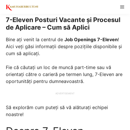
Skip
ME
to
content
7-Eleven Posturi Vacante și Procesul
de Aplicare – Cum să Aplici
Bine ați venit la centrul de
Job Openings 7-Eleven
!
Aici veți găsi informații despre pozițiile disponibile și
cum să aplicați.
Fie că căutați un loc de muncă part-time sau vă
orientați către o carieră pe termen lung, 7-Eleven are
oportunități pentru dumneavoastră.
ADVERTISEMENT
Să explorăm cum puteți să vă alăturați echipei
noastre!