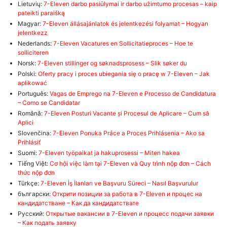
Lietuvių:
7-Eleven darbo pasiūlymai ir darbo užimtumo procesas – kaip
pateikti paraišką
Magyar:
7-Eleven állásajánlatok és jelentkezési folyamat – Hogyan
jelentkezz
Nederlands:
7-Eleven Vacatures en Sollicitatieproces – Hoe te
solliciteren
Norsk:
7-Eleven stillinger og søknadsprosess – Slik søker du
Polski:
Oferty pracy i proces ubiegania się o pracę w 7-Eleven – Jak
aplikować
Português:
Vagas de Emprego na 7-Eleven e Processo de Candidatura
– Como se Candidatar
Română:
7-Eleven Posturi Vacante și Procesul de Aplicare – Cum să
Aplici
Slovenčina:
7-Eleven Ponuka Práce a Proces Prihlásenia – Ako sa
Prihlásiť
Suomi:
7-Eleven työpaikat ja hakuprosessi – Miten hakea
Tiếng Việt:
Cơ hội việc làm tại 7-Eleven và Quy trình nộp đơn – Cách
thức nộp đơn
Türkçe:
7-Eleven İş İlanları ve Başvuru Süreci – Nasıl Başvurulur
български:
Открити позиции за работа в 7-Eleven и процес на
кандидатстване – Как да кандидатствате
Русский:
Открытые вакансии в 7-Eleven и процесс подачи заявки
– Как подать заявку