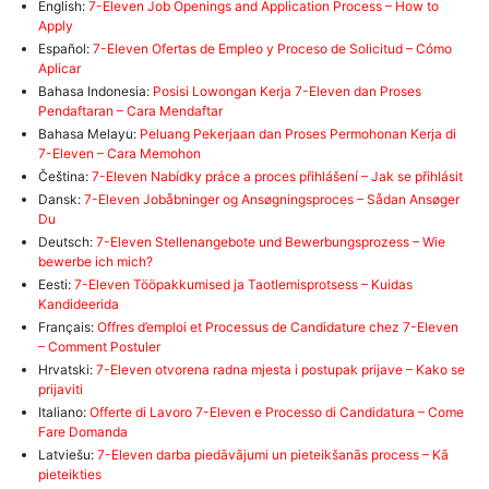
English:
7-Eleven Job Openings and Application Process – How to
Apply
Español:
7-Eleven Ofertas de Empleo y Proceso de Solicitud – Cómo
Aplicar
Bahasa Indonesia:
Posisi Lowongan Kerja 7-Eleven dan Proses
Pendaftaran – Cara Mendaftar
Bahasa Melayu:
Peluang Pekerjaan dan Proses Permohonan Kerja di
7-Eleven – Cara Memohon
Čeština:
7-Eleven Nabídky práce a proces přihlášení – Jak se přihlásit
Dansk:
7-Eleven Jobåbninger og Ansøgningsproces – Sådan Ansøger
Du
Deutsch:
7-Eleven Stellenangebote und Bewerbungsprozess – Wie
bewerbe ich mich?
Eesti:
7-Eleven Tööpakkumised ja Taotlemisprotsess – Kuidas
Kandideerida
Français:
Offres d’emploi et Processus de Candidature chez 7-Eleven
– Comment Postuler
Hrvatski:
7-Eleven otvorena radna mjesta i postupak prijave – Kako se
prijaviti
Italiano:
Offerte di Lavoro 7-Eleven e Processo di Candidatura – Come
Fare Domanda
Latviešu:
7-Eleven darba piedāvājumi un pieteikšanās process – Kā
pieteikties