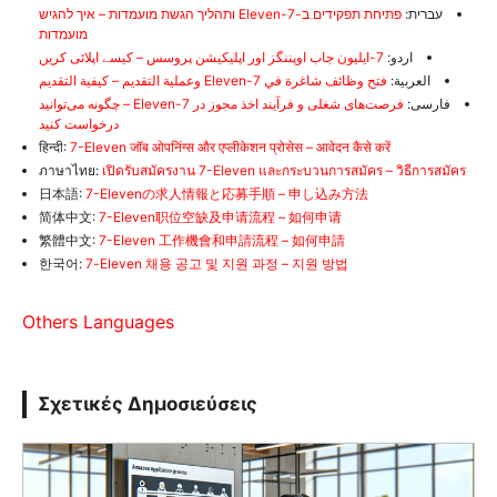
עברית:
פתיחת תפקידים ב-7-Eleven ותהליך הגשת מועמדות – איך להגיש
מועמדות
اردو:
7-ایلیون جاب اوپننگز اور اپلیکیشن پروسس – کیسے اپلائی کریں
العربية:
فتح وظائف شاغرة في 7-Eleven وعملية التقديم – كيفية التقديم
فارسی:
فرصت‌های شغلی و فرآیند اخذ مجوز در 7-Eleven – چگونه می‌توانید
درخواست کنید
हिन्दी:
7-Eleven जॉब ओपनिंग्स और एप्लीकेशन प्रोसेस – आवेदन कैसे करें
ภาษาไทย:
เปิดรับสมัครงาน 7-Eleven และกระบวนการสมัคร – วิธีการสมัคร
日本語:
7-Elevenの求人情報と応募手順 – 申し込み方法
简体中文:
7-Eleven职位空缺及申请流程 – 如何申请
繁體中文:
7-Eleven 工作機會和申請流程 – 如何申請
한국어:
7-Eleven 채용 공고 및 지원 과정 – 지원 방법
Others Languages
Σχετικές Δημοσιεύσεις