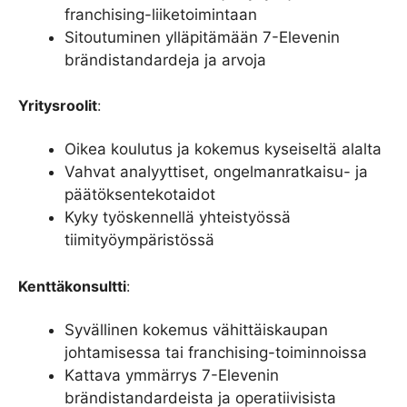
franchising-liiketoimintaan
Sitoutuminen ylläpitämään 7-Elevenin
brändistandardeja ja arvoja
Yritysroolit
:
Oikea koulutus ja kokemus kyseiseltä alalta
Vahvat analyyttiset, ongelmanratkaisu- ja
päätöksentekotaidot
Kyky työskennellä yhteistyössä
tiimityöympäristössä
Kenttäkonsultti
:
Syvällinen kokemus vähittäiskaupan
johtamisessa tai franchising-toiminnoissa
Kattava ymmärrys 7-Elevenin
brändistandardeista ja operatiivisista