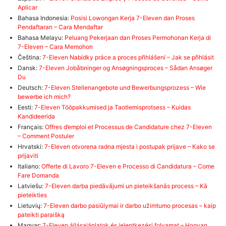
Aplicar
Bahasa Indonesia:
Posisi Lowongan Kerja 7-Eleven dan Proses
Pendaftaran – Cara Mendaftar
Bahasa Melayu:
Peluang Pekerjaan dan Proses Permohonan Kerja di
7-Eleven – Cara Memohon
Čeština:
7-Eleven Nabídky práce a proces přihlášení – Jak se přihlásit
Dansk:
7-Eleven Jobåbninger og Ansøgningsproces – Sådan Ansøger
Du
Deutsch:
7-Eleven Stellenangebote und Bewerbungsprozess – Wie
bewerbe ich mich?
Eesti:
7-Eleven Tööpakkumised ja Taotlemisprotsess – Kuidas
Kandideerida
Français:
Offres d’emploi et Processus de Candidature chez 7-Eleven
– Comment Postuler
Hrvatski:
7-Eleven otvorena radna mjesta i postupak prijave – Kako se
prijaviti
Italiano:
Offerte di Lavoro 7-Eleven e Processo di Candidatura – Come
Fare Domanda
Latviešu:
7-Eleven darba piedāvājumi un pieteikšanās process – Kā
pieteikties
Lietuvių:
7-Eleven darbo pasiūlymai ir darbo užimtumo procesas – kaip
pateikti paraišką
Magyar:
7-Eleven állásajánlatok és jelentkezési folyamat – Hogyan