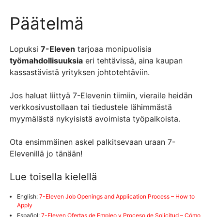
Päätelmä
Lopuksi
7-Eleven
tarjoaa monipuolisia
työmahdollisuuksia
eri tehtävissä, aina kaupan
kassas­tä­vistä yrityksen johtotehtäviin.
Jos haluat liittyä 7-Elevenin tiimiin, vieraile heidän
verkkosivustollaan tai tiedustele lähimmästä
myymälästä nykyisistä avoimista työpaikoista.
Ota ensimmäinen askel palkitsevaan uraan 7-
Elevenillä jo tänään!
Lue toisella kielellä
English:
7-Eleven Job Openings and Application Process – How to
Apply
Español:
7-Eleven Ofertas de Empleo y Proceso de Solicitud – Cómo