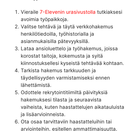
Vieraile
7-Elevenin urasivustolla
tutkiaksesi
avoimia työpaikkoja.
Valitse tehtävä ja täytä verkkohakemus
henkilötiedoilla, työhistorialla ja
asianmukaisilla pätevyyksillä.
Lataa ansioluettelo ja työhakemus, joissa
korostat taitoja, kokemusta ja syitä
kiinnostuksellesi kyseistä tehtävää kohtaan.
Tarkista hakemus tarkkuuden ja
täydellisyyden varmistamiseksi ennen
lähettämistä.
Odottele rekrytointitiimiltä päivityksiä
hakemuksesi tilasta ja seuraavista
vaiheista, kuten haastattelujen aikatauluista
ja lisäarvioinneista.
Ota osaa tarvittaviin haastatteluihin tai
arviointeihin, esitellen ammattimaisuutta,