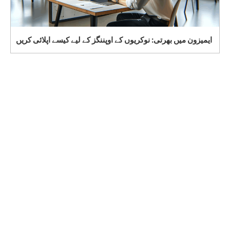
ایمیزون میں بھرتی: نوکریوں کے اوپننگز کے لیے کیسے اپلائی کریں
Amazon Penerimaan: Cara Mengajukan Lamaran
untuk Posisi Pekerjaan yang Sedang Dibuka