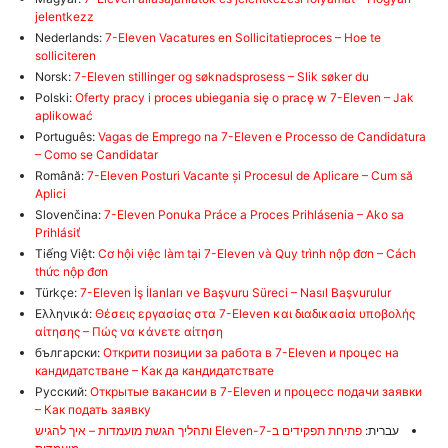
jelentkezz
Nederlands:
7-Eleven Vacatures en Sollicitatieproces – Hoe te
solliciteren
Norsk:
7-Eleven stillinger og søknadsprosess – Slik søker du
Polski:
Oferty pracy i proces ubiegania się o pracę w 7-Eleven – Jak
aplikować
Português:
Vagas de Emprego na 7-Eleven e Processo de Candidatura
– Como se Candidatar
Română:
7-Eleven Posturi Vacante și Procesul de Aplicare – Cum să
Aplici
Slovenčina:
7-Eleven Ponuka Práce a Proces Prihlásenia – Ako sa
Prihlásiť
Tiếng Việt:
Cơ hội việc làm tại 7-Eleven và Quy trình nộp đơn – Cách
thức nộp đơn
Türkçe:
7-Eleven İş İlanları ve Başvuru Süreci – Nasıl Başvurulur
Ελληνικά:
Θέσεις εργασίας στα 7-Eleven και διαδικασία υποβολής
αίτησης – Πώς να κάνετε αίτηση
български:
Открити позиции за работа в 7-Eleven и процес на
кандидатстване – Как да кандидатствате
Русский:
Открытые вакансии в 7-Eleven и процесс подачи заявки
– Как подать заявку
עברית:
פתיחת תפקידים ב-7-Eleven ותהליך הגשת מועמדות – איך להגיש