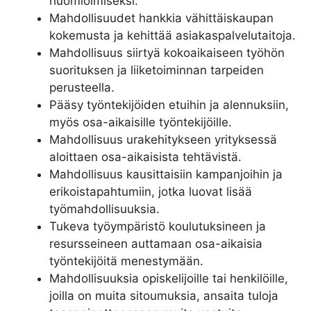
huomioimiseksi.
Mahdollisuudet hankkia vähittäiskaupan
kokemusta ja kehittää asiakaspalvelutaitoja.
Mahdollisuus siirtyä kokoaikaiseen työhön
suorituksen ja liiketoiminnan tarpeiden
perusteella.
Pääsy työntekijöiden etuihin ja alennuksiin,
myös osa-aikaisille työntekijöille.
Mahdollisuus urakehitykseen yrityksessä
aloittaen osa-aikaisista tehtävistä.
Mahdollisuus kausittaisiin kampanjoihin ja
erikoistapahtumiin, jotka luovat lisää
työmahdollisuuksia.
Tukeva työympäristö koulutuksineen ja
resursseineen auttamaan osa-aikaisia
työntekijöitä menestymään.
Mahdollisuuksia opiskelijoille tai henkilöille,
joilla on muita sitoumuksia, ansaita tuloja