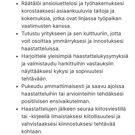
Räätälöi ansioluettelosi ja työhakemuksesi
korostaaksesi asiaankuuluvia taitoja ja
kokemuksia, jotka ovat linjassa työpaikan
vaatimusten kanssa.
Tutustu yritykseen ja sen kulttuuriin, jotta
voit osoittaa ymmärryksesi ja innostuksesi
haastatteluissa.
Harjoittele yleisimpiä haastattelukysymyksiä
ja valmistaudu harkittuihin vastauksiin
näyttääksesi kykysi ja sopivuutesi
tehtävään.
Pukeudu ammattimaisesti ja saavu ajoissa
haastatteluihin tai arviointeihin tehdäksesi
positiivisen ensivaikutelman.
Haastattelujen jälkeen seuraa kiitosviestillä
tai -kirjeellä ilmaistaksesi kiitollisuutesi ja
vahvistaaksesi kiinnostuksesi tehtävää
kohtaan.