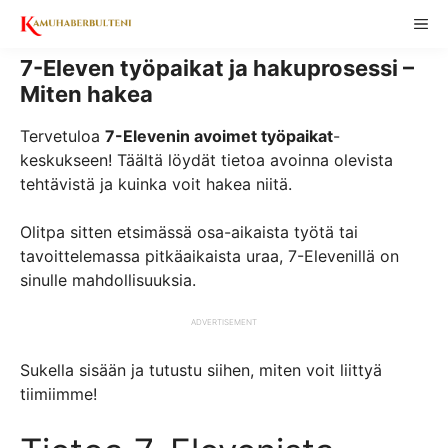
Skip
ME
to
content
7-Eleven työpaikat ja hakuprosessi –
Miten hakea
Tervetuloa
7-Elevenin avoimet työpaikat
-
keskukseen! Täältä löydät tietoa avoinna olevista
tehtävistä ja kuinka voit hakea niitä.
Olitpa sitten etsimässä osa-aikaista työtä tai
tavoittelemassa pitkäaikaista uraa, 7-Elevenillä on
sinulle mahdollisuuksia.
ADVERTISEMENT
Sukella sisään ja tutustu siihen, miten voit liittyä
tiimiimme!