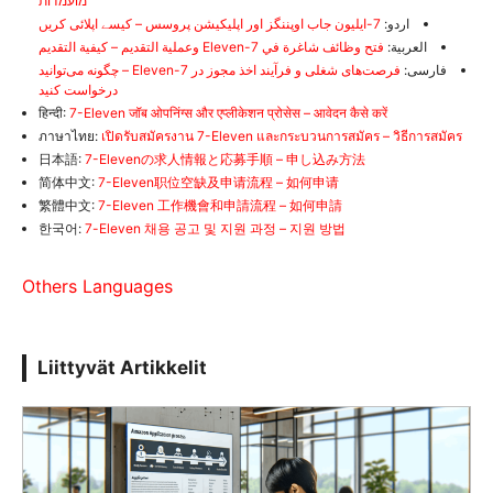
מועמדות
اردو:
7-ایلیون جاب اوپننگز اور اپلیکیشن پروسس – کیسے اپلائی کریں
العربية:
فتح وظائف شاغرة في 7-Eleven وعملية التقديم – كيفية التقديم
فارسی:
فرصت‌های شغلی و فرآیند اخذ مجوز در 7-Eleven – چگونه می‌توانید
درخواست کنید
हिन्दी:
7-Eleven जॉब ओपनिंग्स और एप्लीकेशन प्रोसेस – आवेदन कैसे करें
ภาษาไทย:
เปิดรับสมัครงาน 7-Eleven และกระบวนการสมัคร – วิธีการสมัคร
日本語:
7-Elevenの求人情報と応募手順 – 申し込み方法
简体中文:
7-Eleven职位空缺及申请流程 – 如何申请
繁體中文:
7-Eleven 工作機會和申請流程 – 如何申請
한국어:
7-Eleven 채용 공고 및 지원 과정 – 지원 방법
Others Languages
Liittyvät Artikkelit