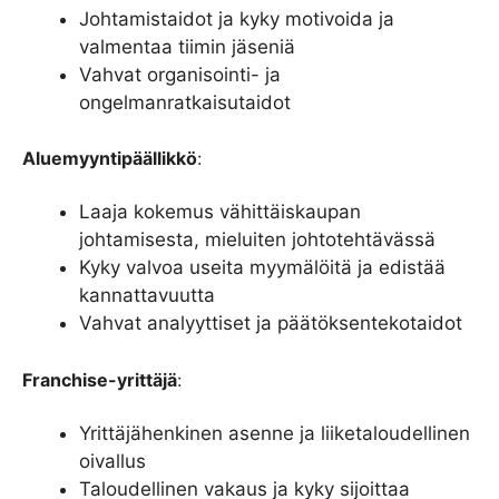
Johtamistaidot ja kyky motivoida ja
valmentaa tiimin jäseniä
Vahvat organisointi- ja
ongelmanratkaisutaidot
Aluemyyntipäällikkö
:
Laaja kokemus vähittäiskaupan
johtamisesta, mieluiten johtotehtävässä
Kyky valvoa useita myymälöitä ja edistää
kannattavuutta
Vahvat analyyttiset ja päätöksentekotaidot
Franchise-yrittäjä
:
Yrittäjähenkinen asenne ja liiketaloudellinen
oivallus
Taloudellinen vakaus ja kyky sijoittaa