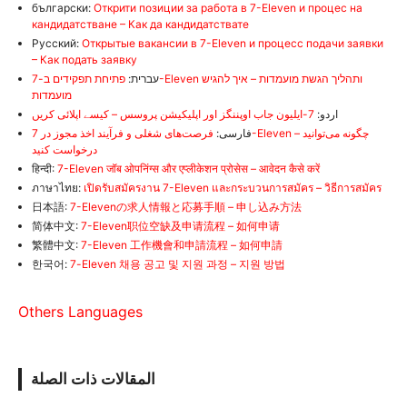
български:
Открити позиции за работа в 7-Eleven и процес на
кандидатстване – Как да кандидатствате
Русский:
Открытые вакансии в 7-Eleven и процесс подачи заявки
– Как подать заявку
עברית:
פתיחת תפקידים ב-7-Eleven ותהליך הגשת מועמדות – איך להגיש
מועמדות
اردو:
7-ایلیون جاب اوپننگز اور اپلیکیشن پروسس – کیسے اپلائی کریں
فارسی:
فرصت‌های شغلی و فرآیند اخذ مجوز در 7-Eleven – چگونه می‌توانید
درخواست کنید
हिन्दी:
7-Eleven जॉब ओपनिंग्स और एप्लीकेशन प्रोसेस – आवेदन कैसे करें
ภาษาไทย:
เปิดรับสมัครงาน 7-Eleven และกระบวนการสมัคร – วิธีการสมัคร
日本語:
7-Elevenの求人情報と応募手順 – 申し込み方法
简体中文:
7-Eleven职位空缺及申请流程 – 如何申请
繁體中文:
7-Eleven 工作機會和申請流程 – 如何申請
한국어:
7-Eleven 채용 공고 및 지원 과정 – 지원 방법
Others Languages
المقالات ذات الصلة