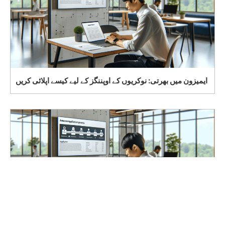
ایمیزون میں بھرتی: نوکریوں کے اوپننگز کے لیے کیسے اپلائی کریں