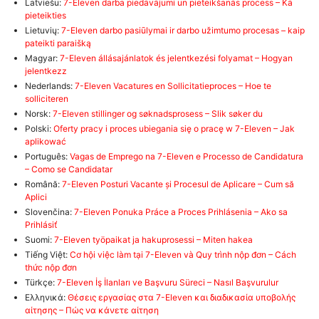
Latviešu:
7-Eleven darba piedāvājumi un pieteikšanās process – Kā
pieteikties
Lietuvių:
7-Eleven darbo pasiūlymai ir darbo užimtumo procesas – kaip
pateikti paraišką
Magyar:
7-Eleven állásajánlatok és jelentkezési folyamat – Hogyan
jelentkezz
Nederlands:
7-Eleven Vacatures en Sollicitatieproces – Hoe te
solliciteren
Norsk:
7-Eleven stillinger og søknadsprosess – Slik søker du
Polski:
Oferty pracy i proces ubiegania się o pracę w 7-Eleven – Jak
aplikować
Português:
Vagas de Emprego na 7-Eleven e Processo de Candidatura
– Como se Candidatar
Română:
7-Eleven Posturi Vacante și Procesul de Aplicare – Cum să
Aplici
Slovenčina:
7-Eleven Ponuka Práce a Proces Prihlásenia – Ako sa
Prihlásiť
Suomi:
7-Eleven työpaikat ja hakuprosessi – Miten hakea
Tiếng Việt:
Cơ hội việc làm tại 7-Eleven và Quy trình nộp đơn – Cách
thức nộp đơn
Türkçe:
7-Eleven İş İlanları ve Başvuru Süreci – Nasıl Başvurulur
Ελληνικά:
Θέσεις εργασίας στα 7-Eleven και διαδικασία υποβολής
αίτησης – Πώς να κάνετε αίτηση