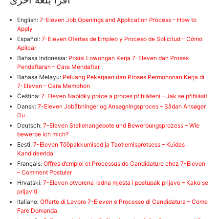
اقرأ بلغة أخرى
English:
7-Eleven Job Openings and Application Process – How to
Apply
Español:
7-Eleven Ofertas de Empleo y Proceso de Solicitud – Cómo
Aplicar
Bahasa Indonesia:
Posisi Lowongan Kerja 7-Eleven dan Proses
Pendaftaran – Cara Mendaftar
Bahasa Melayu:
Peluang Pekerjaan dan Proses Permohonan Kerja di
7-Eleven – Cara Memohon
Čeština:
7-Eleven Nabídky práce a proces přihlášení – Jak se přihlásit
Dansk:
7-Eleven Jobåbninger og Ansøgningsproces – Sådan Ansøger
Du
Deutsch:
7-Eleven Stellenangebote und Bewerbungsprozess – Wie
bewerbe ich mich?
Eesti:
7-Eleven Tööpakkumised ja Taotlemisprotsess – Kuidas
Kandideerida
Français:
Offres d’emploi et Processus de Candidature chez 7-Eleven
– Comment Postuler
Hrvatski:
7-Eleven otvorena radna mjesta i postupak prijave – Kako se
prijaviti
Italiano:
Offerte di Lavoro 7-Eleven e Processo di Candidatura – Come
Fare Domanda