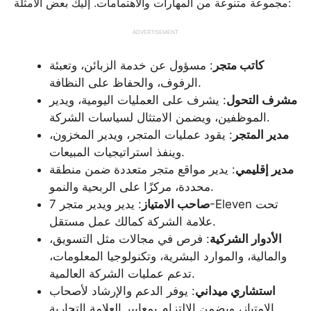
مجموعة متنوعة من المهارات والاهتمامات. إليك بعض الأمثلة:
ADVERTISEMENT
كاتب متجر
: مسؤول عن خدمة الزبائن، وتعبئة
الرفوف، والحفاظ على النظافة.
مشرف التحول
: يشرف على العمليات اليومية، ويدير
الموظفين، ويضمن الامتثال لسياسات الشركة.
مدير المتجر
: يقود عمليات المتجر، ويدير المخزون،
وينفذ استراتيجيات المبيعات.
مدير إقليمي
: يدير مواقع متجر متعددة ضمن منطقة
محددة، مركزًا على الربحية والنمو.
صاحب الامتياز
: يدير ويدير متجر 7-Eleven تحت
علامة الشركة كمالك عمل مستقل.
الأدوار الشركية
: فرص في مجالات مثل التسويق،
والمالية، والموارد البشرية، وتكنولوجيا المعلومات،
تدعم عمليات الشركة العالمية.
استشاري ميداني
: يوفر الدعم والإرشاد لأصحاب
الامتياز، ويضمن الالتزام بمعايير العلامة التجارية