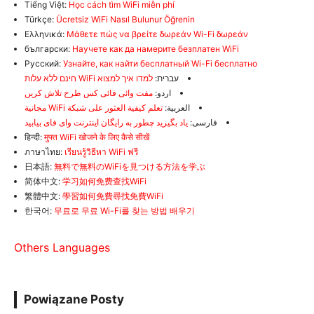
Tiếng Việt:
Học cách tìm WiFi miễn phí
Türkçe:
Ücretsiz WiFi Nasıl Bulunur Öğrenin
Ελληνικά:
Μάθετε πώς να βρείτε δωρεάν Wi-Fi δωρεάν
български:
Научете как да намерите безплатен WiFi
Русский:
Узнайте, как найти бесплатный Wi-Fi бесплатно
עברית:
למדו איך למצוא WiFi חינם ללא עלות
اردو:
مفت وائی فائی کس طرح تلاش کریں
العربية:
تعلم كيفية العثور على شبكة WiFi مجانية
فارسی:
یاد بگیرید چطور به رایگان اینترنت وای فای بیابید
हिन्दी:
मुफ्त WiFi खोजने के लिए कैसे सीखें
ภาษาไทย:
เรียนรู้วิธีหา WiFi ฟรี
日本語:
無料で無料のWiFiを見つける方法を学ぶ
简体中文:
学习如何免费查找WiFi
繁體中文:
學習如何免費尋找免費WiFi
한국어:
무료로 무료 Wi-Fi를 찾는 방법 배우기
Others Languages
Powiązane Posty