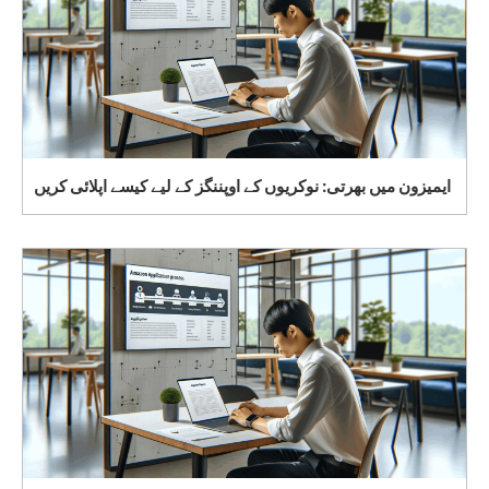
ایمیزون میں بھرتی: نوکریوں کے اوپننگز کے لیے کیسے اپلائی کریں