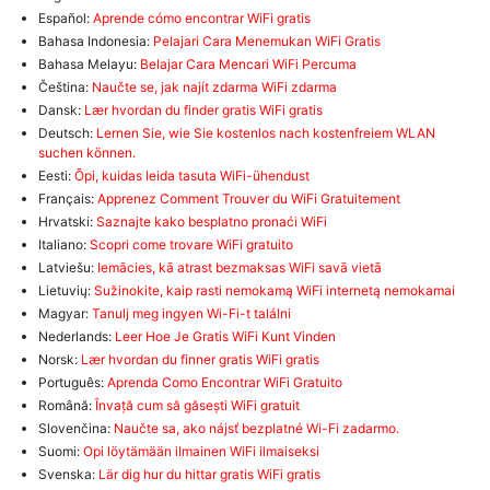
Español:
Aprende cómo encontrar WiFi gratis
Bahasa Indonesia:
Pelajari Cara Menemukan WiFi Gratis
Bahasa Melayu:
Belajar Cara Mencari WiFi Percuma
Čeština:
Naučte se, jak najít zdarma WiFi zdarma
Dansk:
Lær hvordan du finder gratis WiFi gratis
Deutsch:
Lernen Sie, wie Sie kostenlos nach kostenfreiem WLAN
suchen können.
Eesti:
Õpi, kuidas leida tasuta WiFi-ühendust
Français:
Apprenez Comment Trouver du WiFi Gratuitement
Hrvatski:
Saznajte kako besplatno pronaći WiFi
Italiano:
Scopri come trovare WiFi gratuito
Latviešu:
Iemācies, kā atrast bezmaksas WiFi savā vietā
Lietuvių:
Sužinokite, kaip rasti nemokamą WiFi internetą nemokamai
Magyar:
Tanulj meg ingyen Wi-Fi-t találni
Nederlands:
Leer Hoe Je Gratis WiFi Kunt Vinden
Norsk:
Lær hvordan du finner gratis WiFi gratis
Português:
Aprenda Como Encontrar WiFi Gratuito
Română:
Învață cum să găsești WiFi gratuit
Slovenčina:
Naučte sa, ako nájsť bezplatné Wi-Fi zadarmo.
Suomi:
Opi löytämään ilmainen WiFi ilmaiseksi
Svenska:
Lär dig hur du hittar gratis WiFi gratis