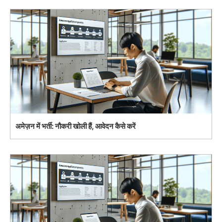
अमेज़न में भर्ती: नौकरी खोली हैं, आवेदन कैसे करें