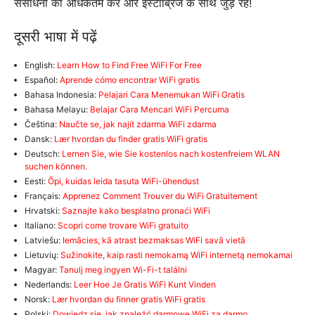
संसाधनों को अधिकतम करें और इंस्टाब्रिज के साथ जुड़े रहें!
दूसरी भाषा में पढ़ें
English:
Learn How to Find Free WiFi For Free
Español:
Aprende cómo encontrar WiFi gratis
Bahasa Indonesia:
Pelajari Cara Menemukan WiFi Gratis
Bahasa Melayu:
Belajar Cara Mencari WiFi Percuma
Čeština:
Naučte se, jak najít zdarma WiFi zdarma
Dansk:
Lær hvordan du finder gratis WiFi gratis
Deutsch:
Lernen Sie, wie Sie kostenlos nach kostenfreiem WLAN
suchen können.
Eesti:
Õpi, kuidas leida tasuta WiFi-ühendust
Français:
Apprenez Comment Trouver du WiFi Gratuitement
Hrvatski:
Saznajte kako besplatno pronaći WiFi
Italiano:
Scopri come trovare WiFi gratuito
Latviešu:
Iemācies, kā atrast bezmaksas WiFi savā vietā
Lietuvių:
Sužinokite, kaip rasti nemokamą WiFi internetą nemokamai
Magyar:
Tanulj meg ingyen Wi-Fi-t találni
Nederlands:
Leer Hoe Je Gratis WiFi Kunt Vinden
Norsk:
Lær hvordan du finner gratis WiFi gratis
Polski:
Dowiedz się, jak znaleźć darmowe WiFi za darmo