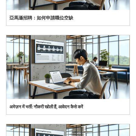
亞馬遜招聘：如何申請職位空缺
अमेज़न में भर्ती: नौकरी खोली हैं, आवेदन कैसे करें