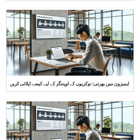
ایمیزون میں بھرتی: نوکریوں کے اوپننگز کے لیے کیسے اپلائی کریں