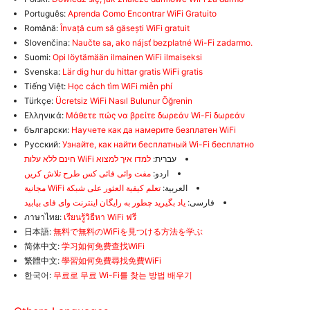
Português:
Aprenda Como Encontrar WiFi Gratuito
Română:
Învață cum să găsești WiFi gratuit
Slovenčina:
Naučte sa, ako nájsť bezplatné Wi-Fi zadarmo.
Suomi:
Opi löytämään ilmainen WiFi ilmaiseksi
Svenska:
Lär dig hur du hittar gratis WiFi gratis
Tiếng Việt:
Học cách tìm WiFi miễn phí
Türkçe:
Ücretsiz WiFi Nasıl Bulunur Öğrenin
Ελληνικά:
Μάθετε πώς να βρείτε δωρεάν Wi-Fi δωρεάν
български:
Научете как да намерите безплатен WiFi
Русский:
Узнайте, как найти бесплатный Wi-Fi бесплатно
עברית:
למדו איך למצוא WiFi חינם ללא עלות
اردو:
مفت وائی فائی کس طرح تلاش کریں
العربية:
تعلم كيفية العثور على شبكة WiFi مجانية
فارسی:
یاد بگیرید چطور به رایگان اینترنت وای فای بیابید
ภาษาไทย:
เรียนรู้วิธีหา WiFi ฟรี
日本語:
無料で無料のWiFiを見つける方法を学ぶ
简体中文:
学习如何免费查找WiFi
繁體中文:
學習如何免費尋找免費WiFi
한국어:
무료로 무료 Wi-Fi를 찾는 방법 배우기