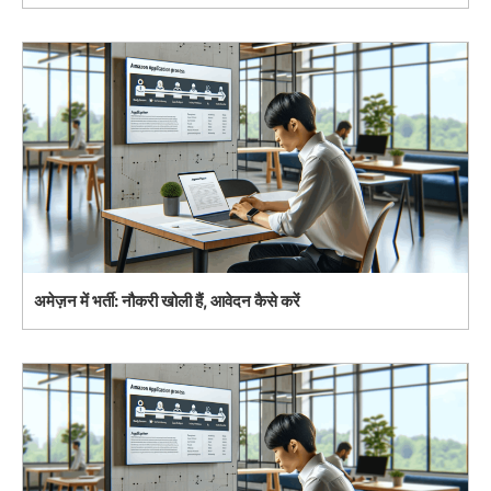
अमेज़न में भर्ती: नौकरी खोली हैं, आवेदन कैसे करें