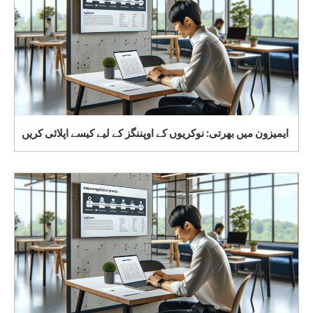
ایمیزون میں بھرتی: نوکریوں کے اوپننگز کے لیے کیسے اپلائی کریں