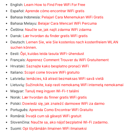
English:
Learn How to Find Free WiFi For Free
Español:
Aprende cómo encontrar WiFi gratis
Bahasa Indonesia:
Pelajari Cara Menemukan WiFi Gratis
Bahasa Melayu:
Belajar Cara Mencari WiFi Percuma
Čeština:
Naučte se, jak najít zdarma WiFi zdarma
Dansk:
Lær hvordan du finder gratis WiFi gratis
Deutsch:
Lernen Sie, wie Sie kostenlos nach kostenfreiem WLAN
suchen können.
Eesti:
Õpi, kuidas leida tasuta WiFi-ühendust
Français:
Apprenez Comment Trouver du WiFi Gratuitement
Hrvatski:
Saznajte kako besplatno pronaći WiFi
Italiano:
Scopri come trovare WiFi gratuito
Latviešu:
Iemācies, kā atrast bezmaksas WiFi savā vietā
Lietuvių:
Sužinokite, kaip rasti nemokamą WiFi internetą nemokamai
Magyar:
Tanulj meg ingyen Wi-Fi-t találni
Norsk:
Lær hvordan du finner gratis WiFi gratis
Polski:
Dowiedz się, jak znaleźć darmowe WiFi za darmo
Português:
Aprenda Como Encontrar WiFi Gratuito
Română:
Învață cum să găsești WiFi gratuit
Slovenčina:
Naučte sa, ako nájsť bezplatné Wi-Fi zadarmo.
Suomi:
Opi löytämään ilmainen WiFi ilmaiseksi