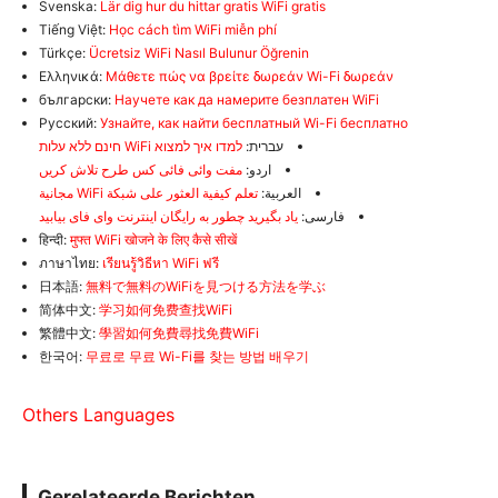
Svenska:
Lär dig hur du hittar gratis WiFi gratis
Tiếng Việt:
Học cách tìm WiFi miễn phí
Türkçe:
Ücretsiz WiFi Nasıl Bulunur Öğrenin
Ελληνικά:
Μάθετε πώς να βρείτε δωρεάν Wi-Fi δωρεάν
български:
Научете как да намерите безплатен WiFi
Русский:
Узнайте, как найти бесплатный Wi-Fi бесплатно
עברית:
למדו איך למצוא WiFi חינם ללא עלות
اردو:
مفت وائی فائی کس طرح تلاش کریں
العربية:
تعلم كيفية العثور على شبكة WiFi مجانية
فارسی:
یاد بگیرید چطور به رایگان اینترنت وای فای بیابید
हिन्दी:
मुफ्त WiFi खोजने के लिए कैसे सीखें
ภาษาไทย:
เรียนรู้วิธีหา WiFi ฟรี
日本語:
無料で無料のWiFiを見つける方法を学ぶ
简体中文:
学习如何免费查找WiFi
繁體中文:
學習如何免費尋找免費WiFi
한국어:
무료로 무료 Wi-Fi를 찾는 방법 배우기
Others Languages
Gerelateerde Berichten