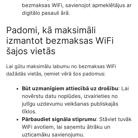
bezmaksas WiFi, savienojot apmeklētājus ar
digitālo pasauli ārā.
Padomi, kā maksimāli
izmantot bezmaksas WiFi
šajos vietās
Lai gūtu maksimālu labumu no bezmaksas WiFi
dažādās vietās, ņemiet vērā šos padomus:
Būt uzmanīgiem attiecībā uz drošību
: Lai
novērstu datu noplūdes, izvairieties no
jutīgu uzdevumu veikšanas publiskajās
tīklos.
Pārbaudiet signāla stiprumu
: Stāviet tuvāk
WiFi avotiem, lai saņemtu ātrāku un
uzticamāku savienojumu.