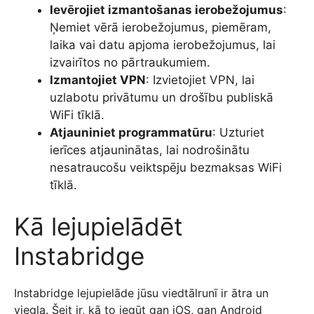
Ievērojiet izmantošanas ierobežojumus
:
Ņemiet vērā ierobežojumus, piemēram,
laika vai datu apjoma ierobežojumus, lai
izvairītos no pārtraukumiem.
Izmantojiet VPN
: Izvietojiet VPN, lai
uzlabotu privātumu un drošību publiskā
WiFi tīklā.
Atjauniniet programmatūru
: Uzturiet
ierīces atjauninātas, lai nodrošinātu
nesatraucošu veiktspēju bezmaksas WiFi
tīklā.
Kā lejupielādēt
Instabridge
Instabridge lejupielāde jūsu viedtālrunī ir ātra un
viegla. Šeit ir, kā to iegūt gan iOS, gan Android