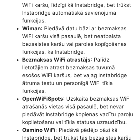
WiFi karšu, līdzīgi kā Instabridge, bet trūkst
Instabridge automātiskā savienojuma
funkcijas.
Wiman
: Piedāvā datu bāzi ar bezmaksas
WiFi karšu visā pasaulē, bet neatbalsta
bezsaistes karšu vai paroles kopīgošanas
funkcijas, kā Instabridge.
Bezmaksas WiFi atrastājs
: Palīdz
lietotājiem atrast bezmaksas tuvumā
esošos WiFi karšus, bet vajag Instabridge
ātruma testu un personīgā WiFi tīkla
funkcijas.
OpenWiFiSpots
: Uzskaita bezmaksas WiFi
atrašanās vietas visā pasaulē, bet nevar
piedāvāt Instabridge kopienas vadītu paroļu
koplietošanu vai tīkla statusa uzraudzību.
Osmino WiFi
: Piedāvā pēdējo bāzi kā
Instabridge, bet trūkst tās bezsaistes karšu