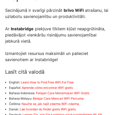
Secinājumā ir svarīgi pārzināt
brīvo WiFi
atrašanu, lai
uzlabotu savienojamību un produktivitāti.
Ar
Instabridge
piekļuve tīkliem kļūst neapgrūtināta,
piedāvājot vienkāršu risinājumu savienojamībai
jebkurā vietā.
Izmantojiet resursus maksimāli un palieciet
savienotiem ar Instabridge!
Lasīt citā valodā
English:
Learn How to Find Free WiFi For Free
Español:
Aprende cómo encontrar WiFi gratis
Bahasa Indonesia:
Pelajari Cara Menemukan WiFi Gratis
Bahasa Melayu:
Belajar Cara Mencari WiFi Percuma
Čeština:
Naučte se, jak najít zdarma WiFi zdarma
Dansk:
Lær hvordan du finder gratis WiFi gratis
Deutsch:
Lernen Sie, wie Sie kostenlos nach kostenfreiem WLAN