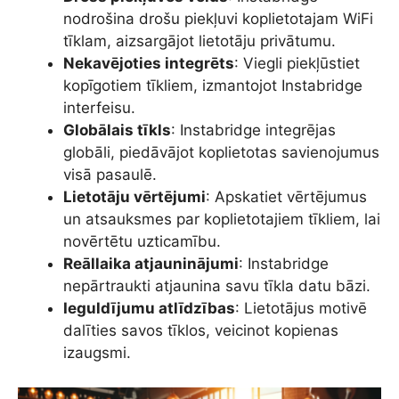
nodrošina drošu piekļuvi koplietotajam WiFi
tīklam, aizsargājot lietotāju privātumu.
Nekavējoties integrēts
: Viegli piekļūstiet
kopīgotiem tīkliem, izmantojot Instabridge
interfeisu.
Globālais tīkls
: Instabridge integrējas
globāli, piedāvājot koplietotas savienojumus
visā pasaulē.
Lietotāju vērtējumi
: Apskatiet vērtējumus
un atsauksmes par koplietotajiem tīkliem, lai
novērtētu uzticamību.
Reāllaika atjauninājumi
: Instabridge
nepārtraukti atjaunina savu tīkla datu bāzi.
Ieguldījumu atlīdzības
: Lietotājus motivē
dalīties savos tīklos, veicinot kopienas
izaugsmi.