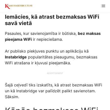
Skip
ME
to
content
Iemācies, kā atrast bezmaksas WiFi
savā vietā
Pasaules, kur savienojamība ir būtiska,
bez maksas
pieejama WiFi
ir nepieciešama.
Ar publisko piekļuves punktu un aplikāciju kā
Instabridge
popularitātes pieaugumu, bezmaksas
WiFi atrašana ir kļuvusi pieejamāka.
ADVERTISEMENT
Šajā ceļvedī tiks izskatīts, kā atrast bezmaksas WiFi
un kā Instabridge var palīdzēt palikt savienotam.
Sāksim.