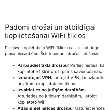
Padomi drošai un atbildīgai
koplietošanai WiFi tīklos
Piekļuve koplietotiem WiFi tīkliem caur Instabridge
prasa piesardzību. Šeit ir padomi drošai lietošanai:
Pārbaudiet tīkla drošību
: Pārliecinieties, ka
koplietotie tīkli ir droši pirms savienošanās.
Izmantojiet VPN
: Lietojiet VPN, lai uzlabotu
privātumu koplietotajos tīklos.
Izvairieties no jutīgām darbībām
:
Atturieties no jutīgiem darbībām, lietojot
koplietoto WiFi.
Atjauniniet ierīces drošību
: Uzturiet ierīces