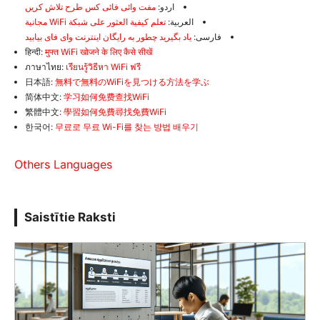
اردو:
مفت وائی فائی کس طرح تلاش کریں
العربية:
تعلم كيفية العثور على شبكة WiFi مجانية
فارسی:
یاد بگیرید چطور به رایگان اینترنت وای فای بیابید
हिन्दी:
मुफ्त WiFi खोजने के लिए कैसे सीखें
ภาษาไทย:
เรียนรู้วิธีหา WiFi ฟรี
日本語:
無料で無料のWiFiを見つける方法を学ぶ
简体中文:
学习如何免费查找WiFi
繁體中文:
學習如何免費尋找免費WiFi
한국어:
무료로 무료 Wi-Fi를 찾는 방법 배우기
Others Languages
Saistītie Raksti