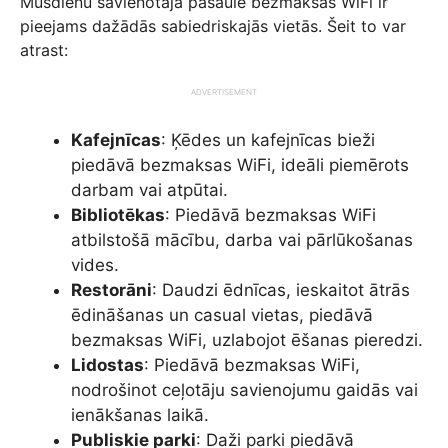
Mūsdienu savienotajā pasaulē bezmaksas WiFi ir
pieejams dažādās sabiedriskajās vietās. Šeit to var
atrast:
ADVERTISEMENT
Kafejnīcas
: Ķēdes un kafejnīcas bieži
piedāvā bezmaksas WiFi, ideāli piemērots
darbam vai atpūtai.
Bibliotēkas
: Piedāvā bezmaksas WiFi
atbilstošā mācību, darba vai pārlūkošanas
vides.
Restorāni
: Daudzi ēdnīcas, ieskaitot ātrās
ēdināšanas un casual vietas, piedāvā
bezmaksas WiFi, uzlabojot ēšanas pieredzi.
Lidostas
: Piedāvā bezmaksas WiFi,
nodrošinot ceļotāju savienojumu gaidās vai
ienākšanas laikā.
Publiskie parki
: Daži parki piedāvā