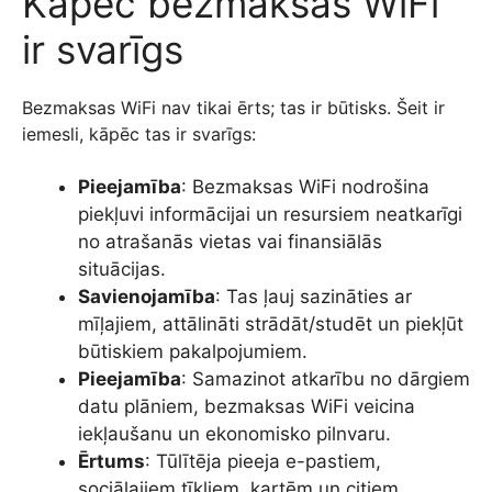
Kāpēc bezmaksas WiFi
ir svarīgs
Bezmaksas WiFi nav tikai ērts; tas ir būtisks. Šeit ir
iemesli, kāpēc tas ir svarīgs:
Pieejamība
: Bezmaksas WiFi nodrošina
piekļuvi informācijai un resursiem neatkarīgi
no atrašanās vietas vai finansiālās
situācijas.
Savienojamība
: Tas ļauj sazināties ar
mīļajiem, attālināti strādāt/studēt un piekļūt
būtiskiem pakalpojumiem.
Pieejamība
: Samazinot atkarību no dārgiem
datu plāniem, bezmaksas WiFi veicina
iekļaušanu un ekonomisko pilnvaru.
Ērtums
: Tūlītēja pieeja e-pastiem,
sociālajiem tīkliem, kartēm un citiem