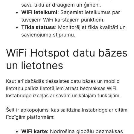
savu tīklu ar draugiem un ģimeni.
WiFi ieteikumi
: Saņemiet ieteikumus par
tuvējiem WiFi karstajiem punktiem.
Tīkla statuss
: Monitorējiet tīkla kvalitāti un
savienojuma stiprumu.
WiFi Hotspot datu bāzes
un lietotnes
Kaut arī dažādās tiešsaistes datu bāzes un mobilo
lietotņu palīdz lietotājiem atrast bezmaksas WiFi,
Instabridge izceļas ar savām unikālajām funkcijām.
Šeit ir apkopojums, kas salīdzina Instabridge ar citām
līdzīgām platformām:
WiFi karte
: Nodrošina globālu bezmaksas