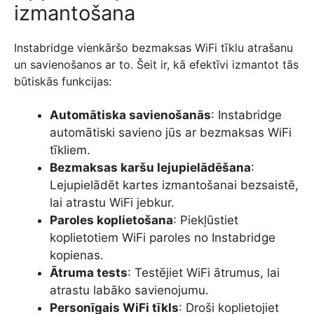
izmantošana
Instabridge vienkāršo bezmaksas WiFi tīklu atrašanu
un savienošanos ar to. Šeit ir, kā efektīvi izmantot tās
būtiskās funkcijas:
Automātiska savienošanās
: Instabridge
automātiski savieno jūs ar bezmaksas WiFi
tīkliem.
Bezmaksas karšu lejupielādēšana
:
Lejupielādēt kartes izmantošanai bezsaistē,
lai atrastu WiFi jebkur.
Paroles koplietošana
: Piekļūstiet
koplietotiem WiFi paroles no Instabridge
kopienas.
Ātruma tests
: Testējiet WiFi ātrumus, lai
atrastu labāko savienojumu.
Personīgais WiFi tīkls
: Droši koplietojiet