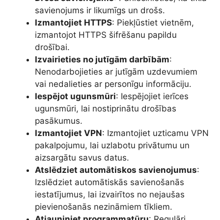
savienojums ir likumīgs un drošs.
Izmantojiet HTTPS
: Piekļūstiet vietnēm,
izmantojot HTTPS šifrēšanu papildu
drošībai.
Izvairieties no jutīgām darbībām
:
Nenodarbojieties ar jutīgām uzdevumiem
vai nedalieties ar personīgu informāciju.
Iespējot ugunsmūri
: Iespējojiet ierīces
ugunsmūri, lai nostiprinātu drošības
pasākumus.
Izmantojiet VPN
: Izmantojiet uzticamu VPN
pakalpojumu, lai uzlabotu privātumu un
aizsargātu savus datus.
Atslēdziet automātiskos savienojumus
:
Izslēdziet automātiskās savienošanās
iestatījumus, lai izvairītos no nejaušas
pievienošanās nezināmiem tīkliem.
Atjauniniet programmatūru
: Regulāri