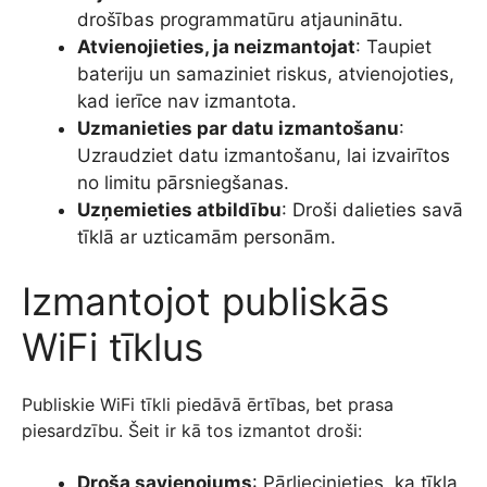
drošības programmatūru atjauninātu.
Atvienojieties, ja neizmantojat
: Taupiet
bateriju un samaziniet riskus, atvienojoties,
kad ierīce nav izmantota.
Uzmanieties par datu izmantošanu
:
Uzraudziet datu izmantošanu, lai izvairītos
no limitu pārsniegšanas.
Uzņemieties atbildību
: Droši dalieties savā
tīklā ar uzticamām personām.
Izmantojot publiskās
WiFi tīklus
Publiskie WiFi tīkli piedāvā ērtības, bet prasa
piesardzību. Šeit ir kā tos izmantot droši:
Droša savienojums
: Pārliecinieties, ka tīkla