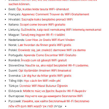
suchen können.
Eesti:
Õpi, kuidas leida tasuta WiFi-ühendust
Français:
Apprenez Comment Trouver du WiFi Gratuitement
Hrvatski:
Saznajte kako besplatno pronaći WiFi
Italiano:
Scopri come trovare WiFi gratuito
Lietuvių:
Sužinokite, kaip rasti nemokamą WiFi internetą nemokamai
Magyar:
Tanulj meg ingyen Wi-Fi-t találni
Nederlands:
Leer Hoe Je Gratis WiFi Kunt Vinden
Norsk:
Lær hvordan du finner gratis WiFi gratis
Polski:
Dowiedz się, jak znaleźć darmowe WiFi za darmo
Português:
Aprenda Como Encontrar WiFi Gratuito
Română:
Învață cum să găsești WiFi gratuit
Slovenčina:
Naučte sa, ako nájsť bezplatné Wi-Fi zadarmo.
Suomi:
Opi löytämään ilmainen WiFi ilmaiseksi
Svenska:
Lär dig hur du hittar gratis WiFi gratis
Tiếng Việt:
Học cách tìm WiFi miễn phí
Türkçe:
Ücretsiz WiFi Nasıl Bulunur Öğrenin
Ελληνικά:
Μάθετε πώς να βρείτε δωρεάν Wi-Fi δωρεάν
български:
Научете как да намерите безплатен WiFi
Русский:
Узнайте, как найти бесплатный Wi-Fi бесплатно
עברית:
למדו איך למצוא WiFi חינם ללא עלות