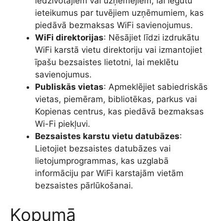
iedzīvotājiem vai uzņēmējiem, lai iegūtu
ieteikumus par tuvējiem uzņēmumiem, kas
piedāvā bezmaksas WiFi savienojumus.
WiFi direktorijas
: Nēsājiet līdzi izdrukātu
WiFi karstā vietu direktoriju vai izmantojiet
īpašu bezsaistes lietotni, lai meklētu
savienojumus.
Publiskās vietas
: Apmeklējiet sabiedriskās
vietas, piemēram, bibliotēkas, parkus vai
Kopienas centrus, kas piedāvā bezmaksas
Wi-Fi piekļuvi.
Bezsaistes karstu vietu datubāzes
:
Lietojiet bezsaistes datubāzes vai
lietojumprogrammas, kas uzglabā
informāciju par WiFi karstajām vietām
bezsaistes pārlūkošanai.
Kopumā