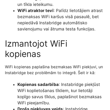
un tīkla ieteikumu.
WiFi atraktor tevī
: Palīdz lietotājiem atrast
bezmaksas WiFi karšus visā pasaulē, bet
nepiedāvā Instabridge automātisko
savienojumu vai ātruma testa funkcijas.
Izmantojot WiFi
kopienas
WiFi kopienas paplašina bezmaksas WiFi piekļuvi, un
Instabridge bez problēmām to integrē. Šeit ir kā:
Kopienas sadarbība
: Instabridge piekļūst
WiFi koplietošanas tīkliem, kur lietotāji
kopīgo savus tīklus, paplašinot bezmaksas
WiFi pieejamību.
Drošs piekļuves veids
: Instabridge