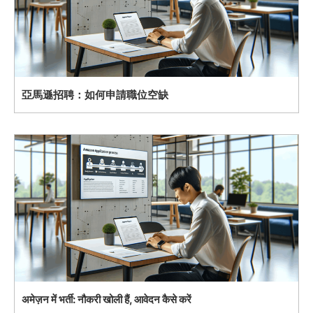
亞馬遜招聘：如何申請職位空缺
अमेज़न में भर्ती: नौकरी खोली हैं, आवेदन कैसे करें