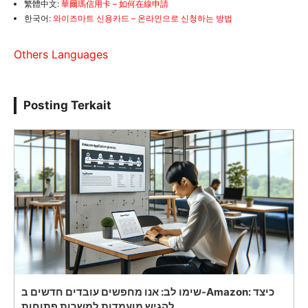
繁體中文:
華爾瑪信用卡 – 如何在線申請
한국어:
와이즈마트 신용카드 – 온라인으로 신청하는 방법
Others Languages
Posting Terkait
שימו לב: אנו מחפשים עובדים חדשים ב-Amazon: כיצד
להגיש מועמדות למשרות פתוחות