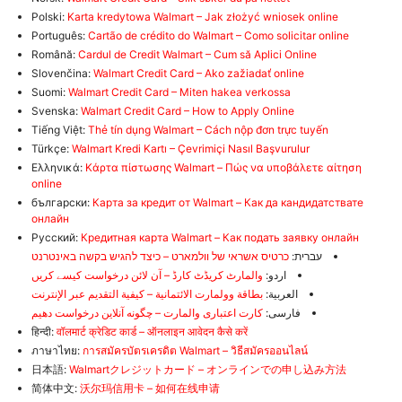
Polski:
Karta kredytowa Walmart – Jak złożyć wniosek online
Português:
Cartão de crédito do Walmart – Como solicitar online
Română:
Cardul de Credit Walmart – Cum să Aplici Online
Slovenčina:
Walmart Credit Card – Ako zažiadať online
Suomi:
Walmart Credit Card – Miten hakea verkossa
Svenska:
Walmart Credit Card – How to Apply Online
Tiếng Việt:
Thẻ tín dụng Walmart – Cách nộp đơn trực tuyến
Türkçe:
Walmart Kredi Kartı – Çevrimiçi Nasıl Başvurulur
Ελληνικά:
Κάρτα πίστωσης Walmart – Πώς να υποβάλετε αίτηση
online
български:
Карта за кредит от Walmart – Как да кандидатствате
онлайн
Русский:
Кредитная карта Walmart – Как подать заявку онлайн
עברית:
כרטיס אשראי של וולמארט – כיצד להגיש בקשה באינטרנט
اردو:
والمارٹ کریڈٹ کارڈ – آن لائن درخواست کیسے کریں
العربية:
بطاقة وولمارت الائتمانية – كيفية التقديم عبر الإنترنت
فارسی:
کارت اعتباری والمارت – چگونه آنلاین درخواست دهیم
हिन्दी:
वॉलमार्ट क्रेडिट कार्ड – ऑनलाइन आवेदन कैसे करें
ภาษาไทย:
การสมัครบัตรเครดิต Walmart – วิธีสมัครออนไลน์
日本語:
Walmartクレジットカード – オンラインでの申し込み方法
简体中文:
沃尔玛信用卡 – 如何在线申请