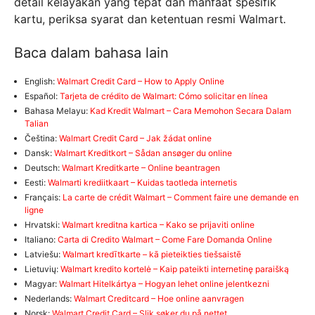
detail kelayakan yang tepat dan manfaat spesifik
kartu, periksa syarat dan ketentuan resmi Walmart
.
Baca dalam bahasa lain
English:
Walmart Credit Card – How to Apply Online
Español:
Tarjeta de crédito de Walmart: Cómo solicitar en línea
Bahasa Melayu:
Kad Kredit Walmart – Cara Memohon Secara Dalam
Talian
Čeština:
Walmart Credit Card – Jak žádat online
Dansk:
Walmart Kreditkort – Sådan ansøger du online
Deutsch:
Walmart Kreditkarte – Online beantragen
Eesti:
Walmarti krediitkaart – Kuidas taotleda internetis
Français:
La carte de crédit Walmart – Comment faire une demande en
ligne
Hrvatski:
Walmart kreditna kartica – Kako se prijaviti online
Italiano:
Carta di Credito Walmart – Come Fare Domanda Online
Latviešu:
Walmart kredītkarte – kā pieteikties tiešsaistē
Lietuvių:
Walmart kredito kortelė – Kaip pateikti internetinę paraišką
Magyar:
Walmart Hitelkártya – Hogyan lehet online jelentkezni
Nederlands:
Walmart Creditcard – Hoe online aanvragen
Norsk:
Walmart Credit Card – Slik søker du på nettet