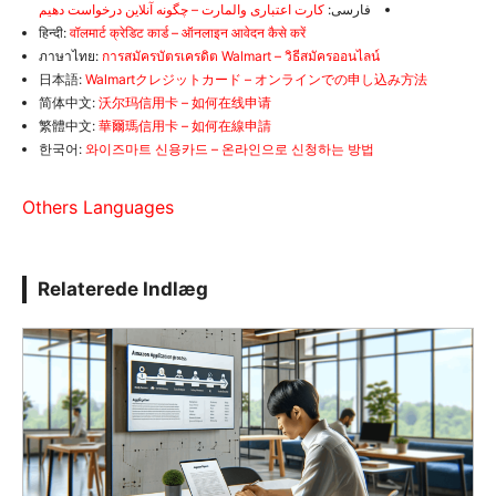
فارسی:
کارت اعتباری والمارت – چگونه آنلاین درخواست دهیم
हिन्दी:
वॉलमार्ट क्रेडिट कार्ड – ऑनलाइन आवेदन कैसे करें
ภาษาไทย:
การสมัครบัตรเครดิต Walmart – วิธีสมัครออนไลน์
日本語:
Walmartクレジットカード – オンラインでの申し込み方法
简体中文:
沃尔玛信用卡 – 如何在线申请
繁體中文:
華爾瑪信用卡 – 如何在線申請
한국어:
와이즈마트 신용카드 – 온라인으로 신청하는 방법
Others Languages
Relaterede Indlæg