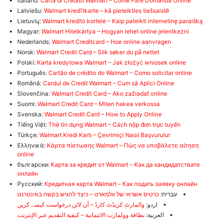
Italiano:
Carta di Credito Walmart – Come Fare Domanda Online
Latviešu:
Walmart kredītkarte – kā pieteikties tiešsaistē
Lietuvių:
Walmart kredito kortelė – Kaip pateikti internetinę paraišką
Magyar:
Walmart Hitelkártya – Hogyan lehet online jelentkezni
Nederlands:
Walmart Creditcard – Hoe online aanvragen
Norsk:
Walmart Credit Card – Slik søker du på nettet
Polski:
Karta kredytowa Walmart – Jak złożyć wniosek online
Português:
Cartão de crédito do Walmart – Como solicitar online
Română:
Cardul de Credit Walmart – Cum să Aplici Online
Slovenčina:
Walmart Credit Card – Ako zažiadať online
Suomi:
Walmart Credit Card – Miten hakea verkossa
Svenska:
Walmart Credit Card – How to Apply Online
Tiếng Việt:
Thẻ tín dụng Walmart – Cách nộp đơn trực tuyến
Türkçe:
Walmart Kredi Kartı – Çevrimiçi Nasıl Başvurulur
Ελληνικά:
Κάρτα πίστωσης Walmart – Πώς να υποβάλετε αίτηση
online
български:
Карта за кредит от Walmart – Как да кандидатствате
онлайн
Русский:
Кредитная карта Walmart – Как подать заявку онлайн
עברית:
כרטיס אשראי של וולמארט – כיצד להגיש בקשה באינטרנט
اردو:
والمارٹ کریڈٹ کارڈ – آن لائن درخواست کیسے کریں
العربية:
بطاقة وولمارت الائتمانية – كيفية التقديم عبر الإنترنت