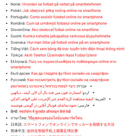
Norsk:
Hvordan se fotball på nettet på smarttelefonen
Polski:
Jak obejrzeć piłkę nożną online na smartfonie
Português:
Como assistir futebol online no smartphone
Română:
Cum să urmărești fotbalul online pe smartphone
Slovenčina:
Ako sledovať futbal online na smartfóne
Suomi:
Kuinka katsella jalkapalloa verkossa älypuhelimella
Svenska:
Hur man tittar på fotboll online på en smartphone
Tiếng Việt:
Cách xem bóng đá trực tuyến trên điện thoại thông minh
Türkçe:
Akıllı Telefon Üzerinden Nasıl Futbol İzlenir
Ελληνικά:
Πώς να παρακολουθήσετε ποδόσφαιρο online στο
smartphone
български:
Как да гледате футбол онлайн на смартфон
Русский:
Как посмотреть футбол онлайн на смартфоне
עברית:
כיצד לצפות בכדורגל באינטרנט בסמארטפון
اردو:
اسمارٹ فون میں فٹ بال آن لائن کیسے دیکھیں
العربية:
كيفية مشاهدة كرة القدم عبر الإنترنت على الهاتف الذكي
فارسی:
نحوه تماشای فوتبال آنلاین در گوشی هوشمند
हिन्दी:
स्मार्टफोन में फुटबॉल ऑनलाइन कैसे देखें
ภาษาไทย:
วิธีดูฟุตบอลออนไลน์บนสมาร์ทโฟน
日本語:
スマートフォンでオンラインでサッカーを視聴する方法
简体中文:
如何在智能手机上观看足球比赛