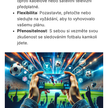
oproti kabelové nebo satelitní televizní
předplatné.
Flexibilita
: Pozastavte, přetočte nebo
sledujte na vyžádání, aby to vyhovovalo
vašemu plánu.
Přenositelnost
: S sebou si vezměte svou
zkušenost se sledováním fotbalu kamkoli
jdete.