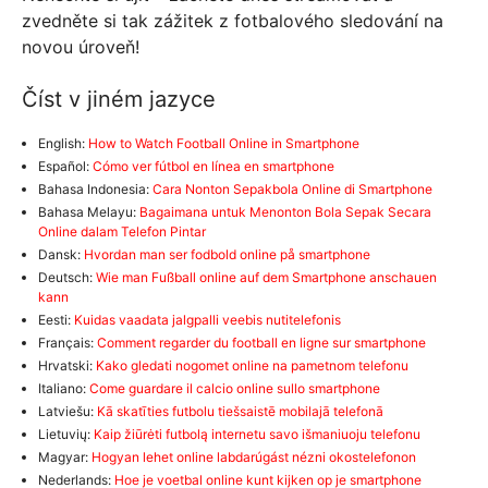
zvedněte si tak zážitek z fotbalového sledování na
novou úroveň!
Číst v jiném jazyce
English:
How to Watch Football Online in Smartphone
Español:
Cómo ver fútbol en línea en smartphone
Bahasa Indonesia:
Cara Nonton Sepakbola Online di Smartphone
Bahasa Melayu:
Bagaimana untuk Menonton Bola Sepak Secara
Online dalam Telefon Pintar
Dansk:
Hvordan man ser fodbold online på smartphone
Deutsch:
Wie man Fußball online auf dem Smartphone anschauen
kann
Eesti:
Kuidas vaadata jalgpalli veebis nutitelefonis
Français:
Comment regarder du football en ligne sur smartphone
Hrvatski:
Kako gledati nogomet online na pametnom telefonu
Italiano:
Come guardare il calcio online sullo smartphone
Latviešu:
Kā skatīties futbolu tiešsaistē mobilajā telefonā
Lietuvių:
Kaip žiūrėti futbolą internetu savo išmaniuoju telefonu
Magyar:
Hogyan lehet online labdarúgást nézni okostelefonon
Nederlands:
Hoe je voetbal online kunt kijken op je smartphone