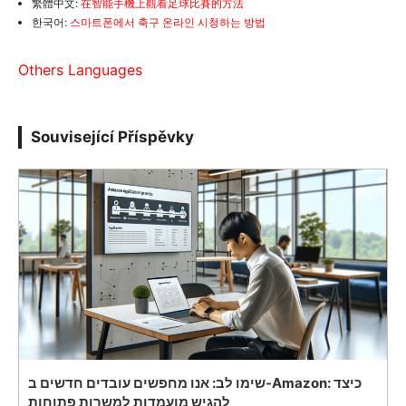
繁體中文:
在智能手機上觀看足球比賽的方法
한국어:
스마트폰에서 축구 온라인 시청하는 방법
Others Languages
Související Příspěvky
שימו לב: אנו מחפשים עובדים חדשים ב-Amazon: כיצד
להגיש מועמדות למשרות פתוחות