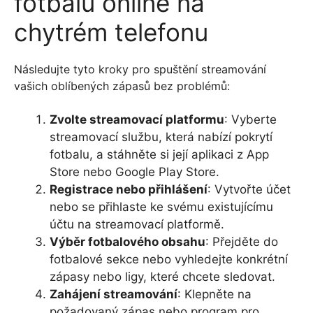
fotbalu online na
chytrém telefonu
Následujte tyto kroky pro spuštění streamování
vašich oblíbených zápasů bez problémů:
Zvolte streamovací platformu
: Vyberte
streamovací službu, která nabízí pokrytí
fotbalu, a stáhněte si její aplikaci z App
Store nebo Google Play Store.
Registrace nebo přihlášení
: Vytvořte účet
nebo se přihlaste ke svému existujícímu
účtu na streamovací platformě.
Výběr fotbalového obsahu
: Přejděte do
fotbalové sekce nebo vyhledejte konkrétní
zápasy nebo ligy, které chcete sledovat.
Zahájení streamování
: Klepněte na
požadovaný zápas nebo program pro