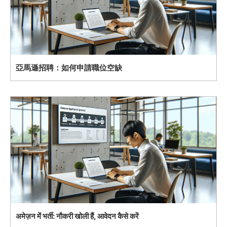
亞馬遜招聘：如何申請職位空缺
अमेज़न में भर्ती: नौकरी खोली हैं, आवेदन कैसे करें